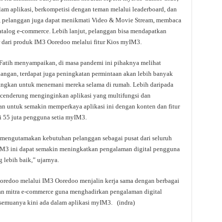
am aplikasi, berkompetisi dengan teman melalui leaderboard, dan
, pelanggan juga dapat menikmati Video & Movie Stream, membaca
 katalog e-commerce. Lebih lanjut, pelanggan bisa mendapatkan
 dari produk IM3 Ooredoo melalui fitur Kios myIM3.
 Fatih menyampaikan, di masa pandemi ini pihaknya melihat
angan, terdapat juga peningkatan permintaan akan lebih banyak
angkan untuk menemani mereka selama di rumah. Lebih daripada
a cenderung menginginkan aplikasi yang multifungsi dan
kan untuk semakin memperkaya aplikasi ini dengan konten dan fitur
i 55 juta pengguna setia myIM3.
 mengutamakan kebutuhan pelanggan sebagai pusat dari seluruh
yIM3 ini dapat semakin meningkatkan pengalaman digital pengguna
lebih baik,” ujarnya.
oredoo melalui IM3 Ooredoo menjalin kerja sama dengan berbagai
 dan mitra e-commerce guna menghadirkan pengalaman digital
semuanya kini ada dalam aplikasi myIM3. (indra)