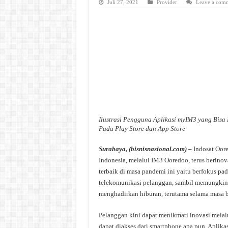
Juli 27, 2021
Provider
Leave a com
Ilustrasi Pengguna Aplikasi myIM3 yang Bisa
Pada Play Store dan App Store
Surabaya, (bisnisnasional.com) –
Indosat Oore
Indonesia, melalui IM3 Ooredoo, terus berino
terbaik di masa pandemi ini yaitu berfokus p
telekomunikasi pelanggan, sambil memungkin
menghadirkan hiburan, terutama selama masa be
Pelanggan kini dapat menikmati inovasi melal
dapat diakses dari smartphone apa pun. Aplika