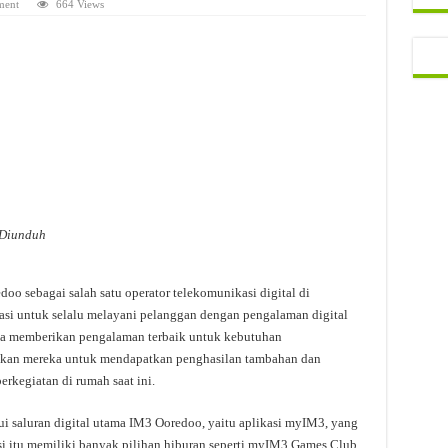
ment
664 Views
 Diunduh
doo sebagai salah satu operator telekomunikasi digital di
vasi untuk selalu melayani pelanggan dengan pengalaman digital
ada memberikan pengalaman terbaik untuk kebutuhan
kan mereka untuk mendapatkan penghasilan tambahan dan
rkegiatan di rumah saat ini.
ui saluran digital utama IM3 Ooredoo, yaitu aplikasi myIM3, yang
si itu memiliki banyak pilihan hiburan seperti myIM3 Games Club,