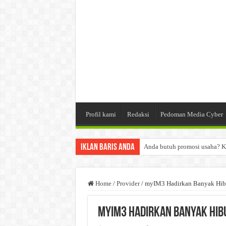
Profil kami
Redaksi
Pedoman Media Cyber
Iklan Baris Anda
Anda butuh promosi usaha? K
Dibutuhkan Wartawan. Lamara
Dibutuhkan Marketing. Lamar
Home
/
Provider
/
myIM3 Hadirkan Banyak Hib
myIM3 Hadirkan Banyak Hib