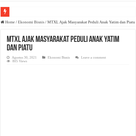
Anda butuh promosi usaha? Kontak ke Email redaksi@bisnisnasional.com
Home
/
Ekonomi Bisnis
/
MTXL Ajak Masyarakat Peduli Anak Yatim dan Piatu
Dibutuhkan Wartawan. Lamaran di-email ke redaksi@bisnisnasional.com
MTXL Ajak Masyarakat Peduli Anak Yatim
Dibutuhkan Marketing. Lamaran di-email ke redaksi@bisnisnasional.com
dan Piatu
Agustus 30, 2021
Ekonomi Bisnis
Leave a comment
805 Views