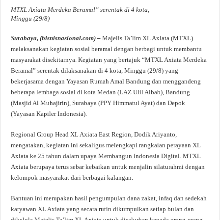
MTXL Axiata Merdeka Beramal” serentak di 4 kota,
Minggu (29/8)
Surabaya, (bisnisnasional.com) –
Majelis Ta’lim XL Axiata (MTXL)
melaksanakan kegiatan sosial beramal dengan berbagi untuk membantu
masyarakat disekitarnya. Kegiatan yang bertajuk “MTXL Axiata Merdeka
Beramal” serentak dilaksanakan di 4 kota, Minggu (29/8) yang
bekerjasama dengan Yayasan Rumah Amal Bandung dan menggandeng
beberapa lembaga sosial di kota Medan (LAZ Ulil Albab), Bandung
(Masjid Al Muhajirin), Surabaya (PPY Himmatul Ayat) dan Depok
(Yayasan Kapiler Indonesia).
Regional Group Head XL Axiata East Region, Dodik Ariyanto,
mengatakan, kegiatan ini sekaligus melengkapi rangkaian perayaan XL
Axiata ke 25 tahun dalam upaya Membangun Indonesia Digital. MTXL
Axiata berupaya terus sebar kebaikan untuk menjalin silaturahmi dengan
kelompok masyarakat dari berbagai kalangan.
Bantuan ini merupakan hasil pengumpulan dana zakat, infaq dan sedekah
karyawan XL Axiata yang secara rutin dikumpulkan setiap bulan dan
dikelola Majelis Ta’lim XL Axiata untuk disalurkan kepada orang-orang