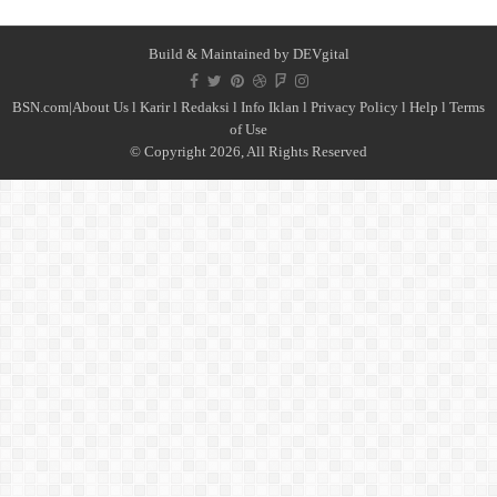
Build & Maintained by
DEVgital
BSN.com|
About Us
l
Karir
l
Redaksi l
Info Iklan
l
Privacy Policy
l
Help
l
Terms
of Use
© Copyright 2026, All Rights Reserved