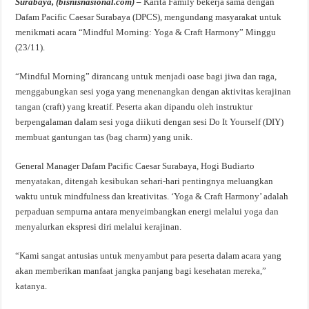
Surabaya, (bisnisnasional.com) –
Karita Family bekerja sama dengan
Dafam Pacific Caesar Surabaya (DPCS), mengundang masyarakat untuk
menikmati acara “Mindful Morning: Yoga & Craft Harmony” Minggu
(23/11).
“Mindful Morning” dirancang untuk menjadi oase bagi jiwa dan raga,
menggabungkan sesi yoga yang menenangkan dengan aktivitas kerajinan
tangan (craft) yang kreatif. Peserta akan dipandu oleh instruktur
berpengalaman dalam sesi yoga diikuti dengan sesi Do It Yourself (DIY)
membuat gantungan tas (bag charm) yang unik.
General Manager Dafam Pacific Caesar Surabaya, Hogi Budiarto
menyatakan, ditengah kesibukan sehari-hari pentingnya meluangkan
waktu untuk mindfulness dan kreativitas. ‘Yoga & Craft Harmony’ adalah
perpaduan sempurna antara menyeimbangkan energi melalui yoga dan
menyalurkan ekspresi diri melalui kerajinan.
“Kami sangat antusias untuk menyambut para peserta dalam acara yang
akan memberikan manfaat jangka panjang bagi kesehatan mereka,”
katanya.