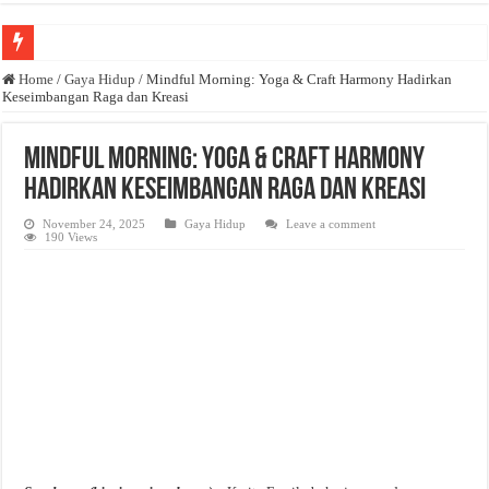
Anda butuh promosi usaha? Kontak ke Email redaksi@bisnisnasional.com
Home
/
Gaya Hidup
/
Mindful Morning: Yoga & Craft Harmony Hadirkan
Keseimbangan Raga dan Kreasi
Dibutuhkan Wartawan. Lamaran di-email ke redaksi@bisnisnasional.com
Dibutuhkan Marketing. Lamaran di-email ke redaksi@bisnisnasional.com
Mindful Morning: Yoga & Craft Harmony
Hadirkan Keseimbangan Raga dan Kreasi
November 24, 2025
Gaya Hidup
Leave a comment
190 Views