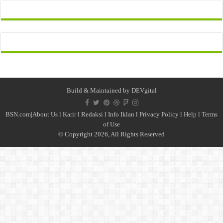
Build & Maintained by
DEVgital
BSN.com|
About Us
l
Karir
l
Redaksi l
Info Iklan
l
Privacy Policy
l
Help
l
Terms
of Use
© Copyright 2026, All Rights Reserved