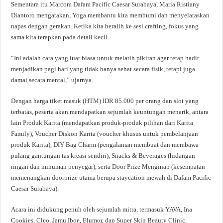
Sementara itu Marcom Dafam Pacific Caesar Surabaya, Maria Ristiany
Diantoro mengatakan, Yoga membantu kita membumi dan menyelaraskan
napas dengan gerakan. Ketika kita beralih ke sesi crafting, fokus yang
sama kita terapkan pada detail kecil.
“Ini adalah cara yang luar biasa untuk melatih pikiran agar tetap hadir
menjadikan pagi hari yang tidak hanya sehat secara fisik, tetapi juga
damai secara mental,” ujarnya.
Dengan harga tiket masuk (HTM) IDR 85.000 per orang dan slot yang
terbatas, peserta akan mendapatkan sejumlah keuntungan menarik, antara
lain Produk Karita (mendapatkan produk-produk pilihan dari Karita
Family), Voucher Diskon Karita (voucher khusus untuk pembelanjaan
produk Karita), DIY Bag Charm (pengalaman membuat dan membawa
pulang gantungan tas kreasi sendiri), Snacks & Beverages (hidangan
ringan dan minuman penyegar), serta Door Prize Menginap (kesempatan
memenangkan doorprize utama berupa staycation mewah di Dafam Pacific
Caesar Surabaya).
Acara ini didukung penuh oleh sejumlah mitra, termasuk YAVA, Ina
Cookies, Cleo, Jamu Iboe, Elumor, dan Super Skin Beauty Clinic.