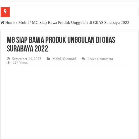
Anda butuh promosi usaha? Kontak ke Email redaksi@bisnisnasional.com
Home
/
Mobil
/
MG Siap Bawa Produk Unggulan di GIIAS Surabaya 2022
Dibutuhkan Wartawan. Lamaran di-email ke redaksi@bisnisnasional.com
MG Siap Bawa Produk Unggulan di GIIAS
Dibutuhkan Marketing. Lamaran di-email ke redaksi@bisnisnasional.com
Surabaya 2022
September 14, 2022
Mobil
,
Otomotif
Leave a comment
627 Views