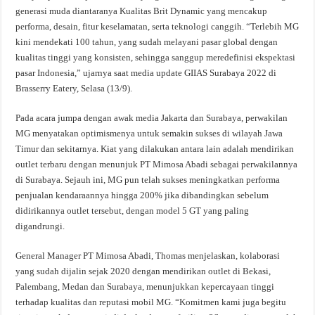
generasi muda diantaranya Kualitas Brit Dynamic yang mencakup
performa, desain, fitur keselamatan, serta teknologi canggih. “Terlebih MG
kini mendekati 100 tahun, yang sudah melayani pasar global dengan
kualitas tinggi yang konsisten, sehingga sanggup meredefinisi ekspektasi
pasar Indonesia,” ujarnya saat media update GIIAS Surabaya 2022 di
Brasserry Eatery, Selasa (13/9).
Pada acara jumpa dengan awak media Jakarta dan Surabaya, perwakilan
MG menyatakan optimismenya untuk semakin sukses di wilayah Jawa
Timur dan sekitarnya. Kiat yang dilakukan antara lain adalah mendirikan
outlet terbaru dengan menunjuk PT Mimosa Abadi sebagai perwakilannya
di Surabaya. Sejauh ini, MG pun telah sukses meningkatkan performa
penjualan kendaraannya hingga 200% jika dibandingkan sebelum
didirikannya outlet tersebut, dengan model 5 GT yang paling
digandrungi.
General Manager PT Mimosa Abadi, Thomas menjelaskan, kolaborasi
yang sudah dijalin sejak 2020 dengan mendirikan outlet di Bekasi,
Palembang, Medan dan Surabaya, menunjukkan kepercayaan tinggi
terhadap kualitas dan reputasi mobil MG. “Komitmen kami juga begitu