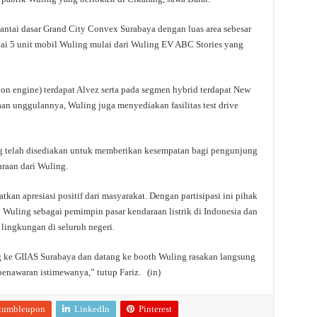
antai dasar Grand City Convex Surabaya dengan luas area sebesar
ai 5 unit mobil Wuling mulai dari Wuling EV ABC Stories yang
n engine) terdapat Alvez serta pada segmen hybrid terdapat New
n unggulannya, Wuling juga menyediakan fasilitas test drive
ang telah disediakan untuk memberikan kesempatan bagi pengunjung
raan dari Wuling.
an apresiasi positif dari masyarakat. Dengan partisipasi ini pihak
 Wuling sebagai pemimpin pasar kendaraan listrik di Indonesia dan
lingkungan di seluruh negeri.
ke GIIAS Surabaya dan datang ke booth Wuling rasakan langsung
enawaran istimewanya,” tutup Fariz. (in)
tumbleupon
LinkedIn
Pinterest