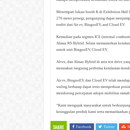
Menempati lokasi booth K di Exhibition Hall l
276 meter persegi, pengunjung dapat menjump
terdiri dari Air ev, BinguoEV, and Cloud EV.
Kemudian pada segmen ICE (internal combustio
Almaz RS Hybrid. Selain memamerkan kendaraa
untuk unit BinguoEV, Cloud EV,
Alvez, dan Almaz Hybrid di area test drive y
merasakan langsung performa kendaraan-kenda
Air ev, BinguoEV, dan Cloud EV telah mendapatk
wuling berharap dapat terus memperkuat posisi
mendorong percepatan adopsi mobilitas ramah 
“Kami mengajak masyarakat untuk berkunjung 
keunggulan produk kami serta memanfaatkan p
Facebook
Twitter
S
Share