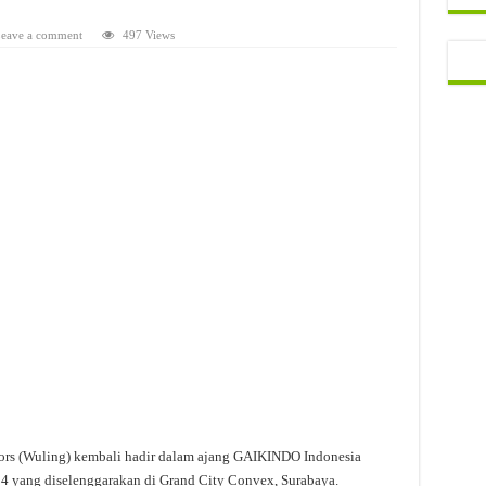
eave a comment
497 Views
rs (Wuling) kembali hadir dalam ajang GAIKINDO Indonesia
024 yang diselenggarakan di Grand City Convex, Surabaya.