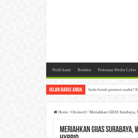
Profil kami
Redaksi
Pedoman Media Cyber
Iklan Baris Anda
Anda butuh promosi usaha? K
Dibutuhkan Wartawan. Lamara
Dibutuhkan Marketing. Lamar
Home
/
Otomotif
/
Meriahkan GIIAS Surabaya, 
Meriahkan GIIAS Surabaya, 