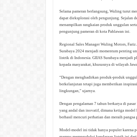
Selama pameran berlangsung, Wuling turut men
dapat dieksplorasi oleh pengunjung. Sejalan 
menampilkan rangkaian produk unggulan sert
pengunjung pameran di kota Pahlawan ini.
Regional Sales Manager Wuling Motors, Fariz
Surabaya 2024 menjadi momentum penting unt
listrik di Indonesia. GIIAS Surabaya menjadi 
kepada masyarakat, khususnya di wilayah Jawa
“Dengan menghadirkan produk-produk unggula
berkelanjutan tetapi juga memberikan inspiras
lingkungan,” ujarnya.
Dengan pengalaman 7 tahun berkarya di pasar 
yang andal dan inovatif, dimana ketiga model 
berhasil mencuri perhatian dan meraih pangsa p
Model-model ini tidak hanya populer karena p
mampu memproduksi kendaraan listrik ini dari 