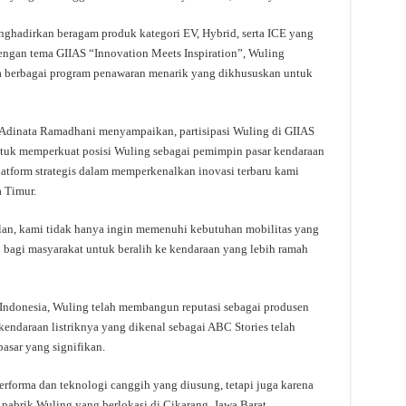
ghadirkan beragam produk kategori EV, Hybrid, serta ICE yang
dengan tema GIIAS “Innovation Meets Inspiration”, Wuling
a berbagai program penawaran menarik yang dikhususkan untuk
 Adinata Ramadhani menyampaikan, partisipasi Wuling di GIIAS
uk memperkuat posisi Wuling sebagai pemimpin pasar kendaraan
platform strategis dalam memperkenalkan inovasi terbaru kami
 Timur.
n, kami tidak hanya ingin memenuhi kebutuhan mobilitas yang
i bagi masyarakat untuk beralih ke kendaraan yang lebih ramah
Indonesia, Wuling telah membangun reputasi sebagai produsen
kendaraan listriknya yang dikenal sebagai ABC Stories telah
asar yang signifikan.
erforma dan teknologi canggih yang diusung, tetapi juga karena
pabrik Wuling yang berlokasi di Cikarang, Jawa Barat.