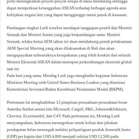
perlu meningkatkan proyek-proyek serupa di masa mendatang sehingga
dapat memperkuat ketangguhan ASEAN terhadap berbagai agenda atau
kebijakan negara lain yang dapat mengganggu rantai pasok di kawasan.
Pandangan singkat Lutfi tersebut mendapat tanggapan positif dari Menteri
Sorasak dan Menteri Azmin yang juga berpandangan sama. Menteri
Sorasak, selaku ketua AEM tahun ini akan mendukung penuh pelaksanaan
AEM Special Meeting yang akan dilaksanakan di Bali dan akan
mengupayakan terbentuknya kesepakatan yang lebih konkrit dari seluruh
Menteri Ekonomi ASEAN dalam merespon perkembangan ekonomi global
saat ini.
Pada hari yang sama, Mendag Lutfi juga menghadiri kegiatan Indonesia
Ministers Meeting with United States Business Leaders yang diinisiasi
Kementerian Investasi/Badan Koordinasi Penanaman Modal (BKPM).
Pertemuan ini menghadirkan 12 pimpinan perusahaan-perusahaan besar
Amerika Serikat antara lain Microsoft, Cargill, P&G, Johnson&Johnson,
Chevron, Exxonmobil, dan C4V. Pada pertemuan ini, Mendag Lutfi
menyampaikan, Indonesia menargetkan untuk keluar dari jebakan
pendapatan kelas menengah melalui pelipattigaan produk domestik bruto
(GDP) per kapita dari USD 4,000 menjadi sekitar USD 12,500 pada