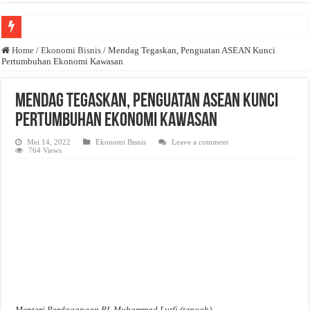
Anda butuh promosi usaha? Kontak ke Email redaksi@bisnisnasional.com
Home
/
Ekonomi Bisnis
/
Mendag Tegaskan, Penguatan ASEAN Kunci
Pertumbuhan Ekonomi Kawasan
Dibutuhkan Wartawan. Lamaran di-email ke redaksi@bisnisnasional.com
Dibutuhkan Marketing. Lamaran di-email ke redaksi@bisnisnasional.com
Mendag Tegaskan, Penguatan ASEAN Kunci
Pertumbuhan Ekonomi Kawasan
Mei 14, 2022
Ekonomi Bisnis
Leave a comment
764 Views
Menteri Perdagangan RI, Muhammad Lutfi (tengah)