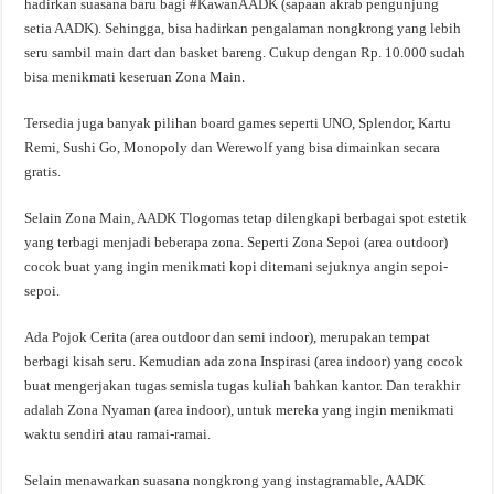
hadirkan suasana baru bagi #KawanAADK (sapaan akrab pengunjung
setia AADK). Sehingga, bisa hadirkan pengalaman nongkrong yang lebih
seru sambil main dart dan basket bareng. Cukup dengan Rp. 10.000 sudah
bisa menikmati keseruan Zona Main.
Tersedia juga banyak pilihan board games seperti UNO, Splendor, Kartu
Remi, Sushi Go, Monopoly dan Werewolf yang bisa dimainkan secara
gratis.
Selain Zona Main, AADK Tlogomas tetap dilengkapi berbagai spot estetik
yang terbagi menjadi beberapa zona. Seperti Zona Sepoi (area outdoor)
cocok buat yang ingin menikmati kopi ditemani sejuknya angin sepoi-
sepoi.
Ada Pojok Cerita (area outdoor dan semi indoor), merupakan tempat
berbagi kisah seru. Kemudian ada zona Inspirasi (area indoor) yang cocok
buat mengerjakan tugas semisla tugas kuliah bahkan kantor. Dan terakhir
adalah Zona Nyaman (area indoor), untuk mereka yang ingin menikmati
waktu sendiri atau ramai-ramai.
Selain menawarkan suasana nongkrong yang instagramable, AADK