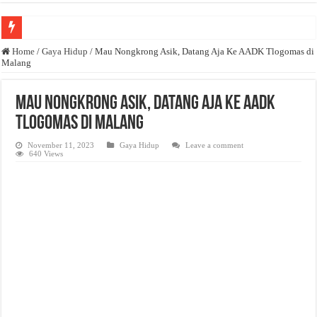
Anda butuh promosi usaha? Kontak ke Email redaksi@bisnisnasional.com
Home
/
Gaya Hidup
/
Mau Nongkrong Asik, Datang Aja Ke AADK Tlogomas di
Malang
Dibutuhkan Wartawan. Lamaran di-email ke redaksi@bisnisnasional.com
Dibutuhkan Marketing. Lamaran di-email ke redaksi@bisnisnasional.com
Mau Nongkrong Asik, Datang Aja Ke AADK
Tlogomas di Malang
November 11, 2023
Gaya Hidup
Leave a comment
640 Views