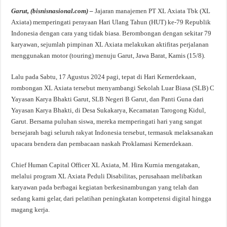
Garut, (bisnisnasional.com) –
Jajaran manajemen PT XL Axiata Tbk (XL
Axiata) memperingati perayaan Hari Ulang Tahun (HUT) ke-79 Republik
Indonesia dengan cara yang tidak biasa. Berombongan dengan sekitar 79
karyawan, sejumlah pimpinan XL Axiata melakukan aktifitas perjalanan
menggunakan motor (touring) menuju Garut, Jawa Barat, Kamis (15/8).
Lalu pada Sabtu, 17 Agustus 2024 pagi, tepat di Hari Kemerdekaan,
rombongan XL Axiata tersebut menyambangi Sekolah Luar Biasa (SLB) C
Yayasan Karya Bhakti Garut, SLB Negeri B Garut, dan Panti Guna dari
Yayasan Karya Bhakti, di Desa Sukakarya, Kecamatan Tarogong Kidul,
Garut. Bersama puluhan siswa, mereka memperingati hari yang sangat
bersejarah bagi seluruh rakyat Indonesia tersebut, termasuk melaksanakan
upacara bendera dan pembacaan naskah Proklamasi Kemerdekaan.
Chief Human Capital Officer XL Axiata, M. Hira Kurnia mengatakan,
melalui program XL Axiata Peduli Disabilitas, perusahaan melibatkan
karyawan pada berbagai kegiatan berkesinambungan yang telah dan
sedang kami gelar, dari pelatihan peningkatan kompetensi digital hingga
magang kerja.