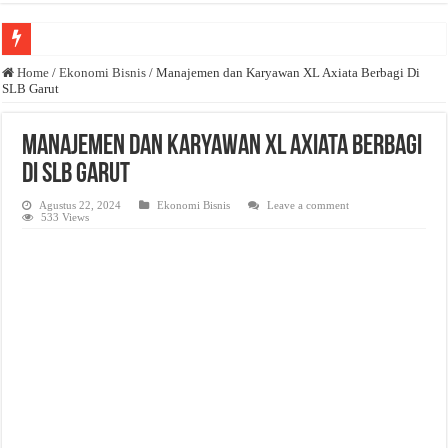
Anda butuh promosi usaha? Kontak ke Email redaksi@bisnisnasional.com
Home
/
Ekonomi Bisnis
/
Manajemen dan Karyawan XL Axiata Berbagi Di
SLB Garut
Dibutuhkan Wartawan. Lamaran di-email ke redaksi@bisnisnasional.com
Dibutuhkan Marketing. Lamaran di-email ke redaksi@bisnisnasional.com
Manajemen dan Karyawan XL Axiata Berbagi
Di SLB Garut
Agustus 22, 2024
Ekonomi Bisnis
Leave a comment
533 Views