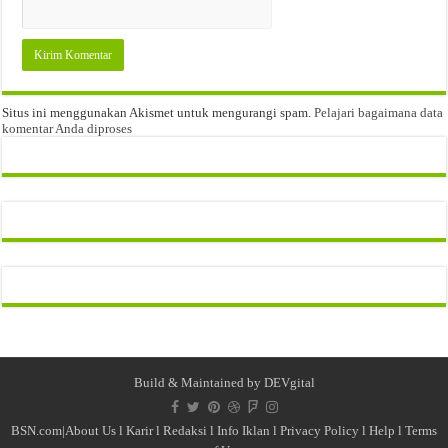
Situs ini menggunakan Akismet untuk mengurangi spam.
Pelajari bagaimana data
komentar Anda diproses
Build & Maintained by
DEVgital
BSN.com|
About Us
l
Karir
l
Redaksi l
Info Iklan
l
Privacy Policy
l
Help
l
Terms