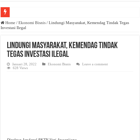
Anda butuh promosi usaha? Kontak ke Email redaksi@bisnisnasional.com
Home
/
Ekonomi Bisnis
/
Lindungi Masyarakat, Kemendag Tindak Tegas
Investasi Ilegal
Dibutuhkan Wartawan. Lamaran di-email ke redaksi@bisnisnasional.com
Dibutuhkan Marketing. Lamaran di-email ke redaksi@bisnisnasional.com
Lindungi Masyarakat, Kemendag Tindak
Tegas Investasi Ilegal
Januari 28, 2022
Ekonomi Bisnis
Leave a comment
628 Views
Direktur Jenderal PKTN Veri Anggrijono