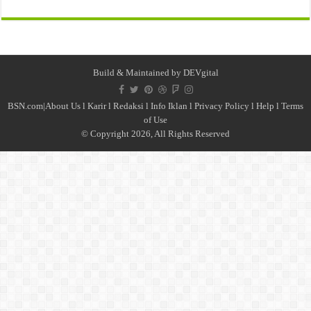
Build & Maintained by
DEVgital
BSN.com|
About Us
l
Karir
l
Redaksi l
Info Iklan
l
Privacy Policy
l
Help
l
Terms
of Use
© Copyright 2026, All Rights Reserved