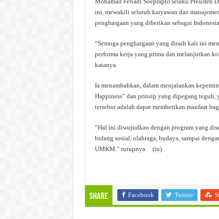
Mohamad Feriadi Soeprapto selaku Presiden D
ini, mewakili seluruh karyawan dan manajemen
penghargaan yang diberikan sebagai Indonesia
“Semoga penghargaan yang diraih kali ini me
performa kerja yang prima dan melanjutkan ko
katanya.
Ia menambahkan, dalam menjalankan kepemim
Happiness” dan prinsip yang dipegang teguh, 
tersebut adalah dapat memberikan manfaat ba
“Hal ini diwujudkan dengan program yang dis
bidang sosial, olahraga, budaya, sampai deng
UMKM.” tutupnya. (in)
Facebook
Twitter
S
Share