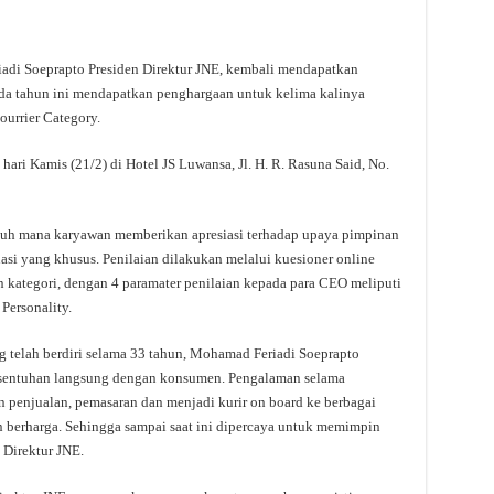
di Soeprapto Presiden Direktur JNE, kembali mendapatkan
ada tahun ini mendapatkan penghargaan untuk kelima kalinya
urrier Category.
hari Kamis (21/2) di Hotel JS Luwansa, Jl. H. R. Rasuna Said, No.
jauh mana karyawan memberikan apresiasi terhadap upaya pimpinan
si yang khusus. Penilaian dilakukan melalui kuesioner online
n kategori, dengan 4 paramater penilaian kepada para CEO meliputi
Personality.
 telah berdiri selama 33 tahun, Mohamad Feriadi Soeprapto
ersentuhan langsung dengan konsumen. Pengalaman selama
n penjualan, pemasaran dan menjadi kurir on board ke berbagai
n berharga. Sehingga sampai saat ini dipercaya untuk memimpin
 Direktur JNE.