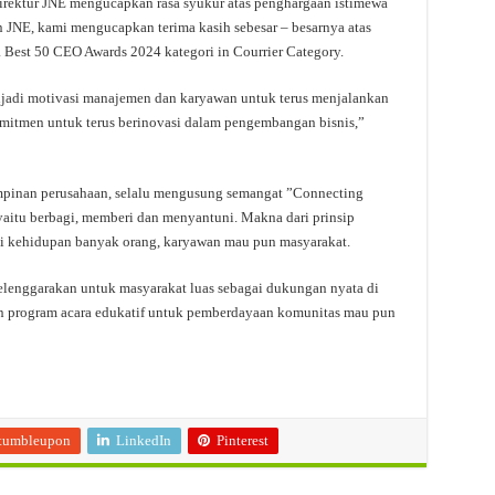
irektur JNE mengucapkan rasa syukur atas penghargaan istimewa
 JNE, kami mengucapkan terima kasih sebesar – besarnya atas
 Best 50 CEO Awards 2024 kategori in Courrier Category.
njadi motivasi manajemen dan karyawan untuk terus menjalankan
mitmen untuk terus berinovasi dalam pengembangan bisnis,”
pinan perusahaan, selalu mengusung semangat ”Connecting
yaitu berbagi, memberi dan menyantuni. Makna dari prinsip
gi kehidupan banyak orang, karyawan mau pun masyarakat.
elenggarakan untuk masyarakat luas sebagai dukungan nyata di
an program acara edukatif untuk pemberdayaan komunitas mau pun
tumbleupon
LinkedIn
Pinterest