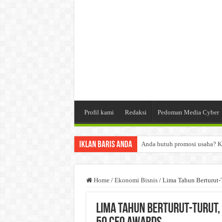
Profil kami
Redaksi
Pedoman Media Cyber
Iklan Baris Anda
Anda butuh promosi usaha? K
Dibutuhkan Wartawan. Lamara
Dibutuhkan Marketing. Lamar
Home
/
Ekonomi Bisnis
/
Lima Tahun Berturut-
Lima Tahun Berturut-Turut,