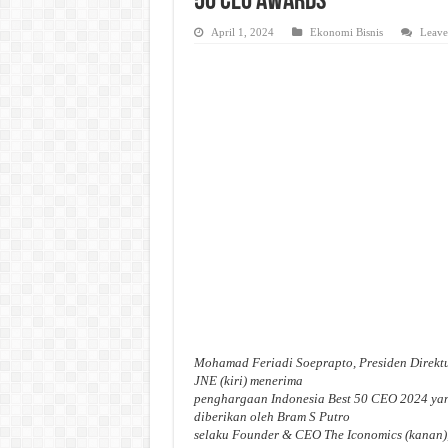
50 CEO Awards
April 1, 2024
Ekonomi Bisnis
Leave
Mohamad Feriadi Soeprapto, Presiden Direkt
JNE (kiri) menerima
penghargaan Indonesia Best 50 CEO 2024 ya
diberikan oleh Bram S Putro
selaku Founder & CEO The Iconomics (kanan),