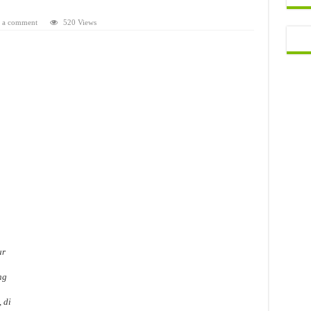
 a comment
520 Views
ur
ng
 di