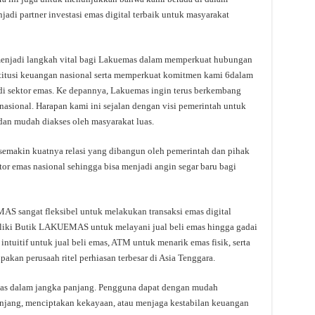
jadi partner investasi emas digital terbaik untuk masyarakat
 menjadi langkah vital bagi Lakuemas dalam memperkuat hubungan
institusi keuangan nasional serta memperkuat komitmen kami 6dalam
di sektor emas. Ke depannya, Lakuemas ingin terus berkembang
nasional. Harapan kami ini sejalan dengan visi pemerintah untuk
an mudah diakses oleh masyarakat luas.
emakin kuatnya relasi yang dibangun oleh pemerintah dan pihak
or emas nasional sehingga bisa menjadi angin segar baru bagi
S sangat fleksibel untuk melakukan transaksi emas digital
iki Butik LAKUEMAS untuk melayani jual beli emas hingga gadai
 intuitif untuk jual beli emas, ATM untuk menarik emas fisik, serta
kan perusaah ritel perhiasan terbesar di Asia Tenggara.
as dalam jangka panjang. Pengguna dapat dengan mudah
anjang, menciptakan kekayaan, atau menjaga kestabilan keuangan