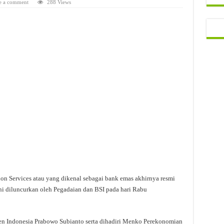
e a comment
288 Views
on Services atau yang dikenal sebagai bank emas akhirnya resmi
ini diluncurkan oleh Pegadaian dan BSI pada hari Rabu
den Indonesia Prabowo Subianto serta dihadiri Menko Perekonomian