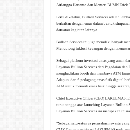
Airlangga Hartanto dan Menteri BUMN Erick T
Perlu diketahui, Bullion Services adalah lem
berkaitan dengan emas dalam bentuk simpanan
dan/atau kegiatan lainnya.
Bullion Services ini juga memiliki banyak man
Mendorong inklusi keuangan dengan menawarka
Sebagai platform investasi emas yang aman da
Layanan Bullion Services dari Pegadaian dan B
menghadirkan booth dan membawa ATM Emas yan
Adapun, dari 6 pedagang emas fisik digital 
ATM untuk menarik emas fisik hingga sekaran
Chief Executive Officer (CEO) LAKUEMAS, 
turut bangga atas launching Layanan Bullion 
Layanan Bullion Services ini merupakan inisi
“Sebagai satu-satunya perusahaan swasta yang b
CMK Group, partisipasi LAKUEMAS pada acara