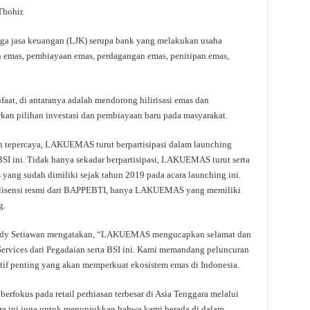
hohir.
baga jasa keuangan (LJK) serupa bank yang melakukan usaha
 emas, pembiayaan emas, perdagangan emas, penitipan emas,
faat, di antaranya adalah mendorong hilirisasi emas dan
n pilihan investasi dan pembiayaan baru pada masyarakat.
n tepercaya, LAKUEMAS turut berpartisipasi dalam launching
SI ini. Tidak hanya sekadar berpartisipasi, LAKUEMAS turut serta
g sudah dimiliki sejak tahun 2019 pada acara launching ini.
berlisensi resmi dari BAPPEBTI, hanya LAKUEMAS yang memiliki
g.
Edy Setiawan mengatakan, “LAKUEMAS mengucapkan selamat dan
Services dari Pegadaian serta BSI ini. Kami memandang peluncuran
atif penting yang akan memperkuat ekosistem emas di Indonesia.
erfokus pada retail perhiasan terbesar di Asia Tenggara melalui
 ini juga untuk menunjukkan bahwa kami berada di dalam