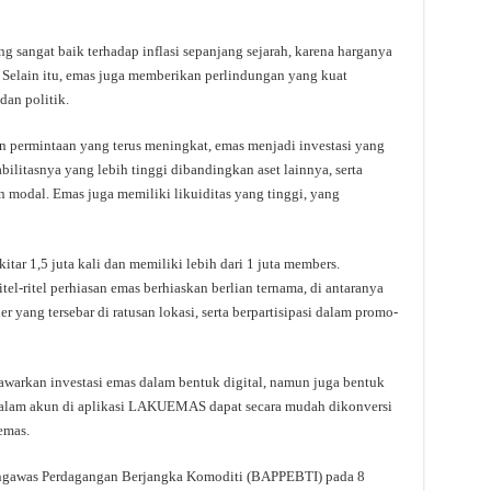
ang sangat baik terhadap inflasi sepanjang sejarah, karena harganya
 Selain itu, emas juga memberikan perlindungan yang kuat
dan politik.
an permintaan yang terus meningkat, emas menjadi investasi yang
ilitasnya yang lebih tinggi dibandingkan aset lainnya, serta
odal. Emas juga memiliki likuiditas yang tinggi, yang
ar 1,5 juta kali dan memiliki lebih dari 1 juta members.
-ritel perhiasan emas berhiaskan berlian ternama, di antaranya
 yang tersebar di ratusan lokasi, serta berpartisipasi dalam promo-
nawarkan investasi emas dalam bentuk digital, namun juga bentuk
 dalam akun di aplikasi LAKUEMAS dapat secara mudah dikonversi
emas.
ngawas Perdagangan Berjangka Komoditi (BAPPEBTI) pada 8