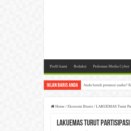
Profil kami
Redaksi
Pedoman Media Cyber
Iklan Baris Anda
Anda butuh promosi usaha? K
Dibutuhkan Wartawan. Lamara
Dibutuhkan Marketing. Lamar
Home
/
Ekonomi Bisnis
/
LAKUEMAS Turut Part
LAKUEMAS Turut Partisipasi