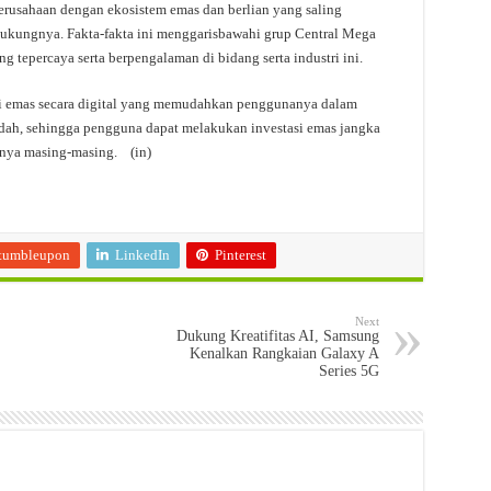
usahaan dengan ekosistem emas dan berlian yang saling
ndukungnya. Fakta-fakta ini menggarisbawahi grup Central Mega
tepercaya serta berpengalaman di bidang serta industri ini.
i emas secara digital yang memudahkan penggunanya dalam
dah, sehingga pengguna dapat melakukan investasi emas jangka
e-nya masing-masing. (in)
tumbleupon
LinkedIn
Pinterest
Next
Dukung Kreatifitas AI, Samsung
Kenalkan Rangkaian Galaxy A
Series 5G