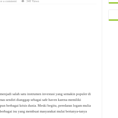
ve a comment
340 Views
 menjadi salah satu instrumen investasi yang semakin populer di
mas sendiri dianggap sebagai safe haven karena memiliki
upun berbagai krisis dunia. Meski begitu, peredaran logam mulia
pa berbagai isu yang membuat masyarakat mulai bertanya-tanya