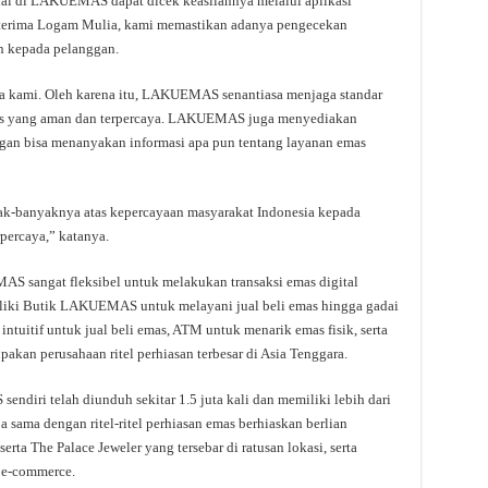
ual di LAKUEMAS dapat dicek keasliannya melalui aplikasi
rah terima Logam Mulia, kami memastikan adanya pengecekan
n kepada pelanggan.
ma kami. Oleh karena itu, LAKUEMAS senantiasa menjaga standar
mas yang aman dan terpercaya. LAKUEMAS juga menyediakan
ggan bisa menanyakan informasi apa pun tentang layanan emas
k-banyaknya atas kepercayaan masyarakat Indonesia kepada
percaya,” katanya.
S sangat fleksibel untuk melakukan transaksi emas digital
iki Butik LAKUEMAS untuk melayani jual beli emas hingga gadai
 intuitif untuk jual beli emas, ATM untuk menarik emas fisik, serta
kan perusahaan ritel perhiasan terbesar di Asia Tenggara.
ndiri telah diunduh sekitar 1.5 juta kali dan memiliki lebih dari
ama dengan ritel-ritel perhiasan emas berhiaskan berlian
rta The Palace Jeweler yang tersebar di ratusan lokasi, serta
 e-commerce.