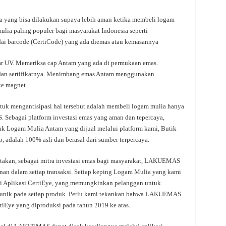
ara yang bisa dilakukan supaya lebih aman ketika membeli logam
lia paling populer bagi masyarakat Indonesia seperti
i barcode (CertiCode) yang ada diemas atau kemasannya
nar UV. Memeriksa cap Antam yang ada di permukaan emas.
 dan sertifikatnya. Menimbang emas Antam menggunakan
ke magnet.
untuk mengantisipasi hal tersebut adalah membeli logam mulia hanya
 Sebagai platform investasi emas yang aman dan tepercaya,
Logam Mulia Antam yang dijual melalui platform kami, Butik
alah 100% asli dan berasal dari sumber terpercaya.
an, sebagai mitra investasi emas bagi masyarakat, LAKUEMAS
an dalam setiap transaksi. Setiap keping Logam Mulia yang kami
lui Aplikasi CertiEye, yang memungkinkan pelanggan untuk
r unik pada setiap produk. Perlu kami tekankan bahwa LAKUEMAS
iEye yang diproduksi pada tahun 2019 ke atas.