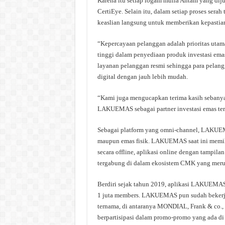
Karena itu setiap logam mulia Antam yang dij
CertiEye. Selain itu, dalam setiap proses se
keaslian langsung untuk memberikan kepastia
“Kepercayaan pelanggan adalah prioritas uta
tinggi dalam penyediaan produk investasi e
layanan pelanggan resmi sehingga para pelan
digital dengan jauh lebih mudah.
“Kami juga mengucapkan terima kasih sebanya
LAKUEMAS sebagai partner investasi emas ter
Sebagai platform yang omni-channel, LAKUEMA
maupun emas fisik. LAKUEMAS saat ini memil
secara offline, aplikasi online dengan tampilan
tergabung di dalam ekosistem CMK yang merupa
Berdiri sejak tahun 2019, aplikasi LAKUEMAS se
1 juta members. LAKUEMAS pun sudah bekerja s
ternama, di antaranya MONDIAL, Frank & co., se
berpartisipasi dalam promo-promo yang ada di