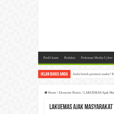
Profil kami
Redaksi
Pedoman Media Cyber
Iklan Baris Anda
Anda butuh promosi usaha? K
Dibutuhkan Wartawan. Lamara
Dibutuhkan Marketing. Lamar
Home
/
Ekonomi Bisnis
/
LAKUEMAS Ajak Masya
LAKUEMAS Ajak Masyarakat 