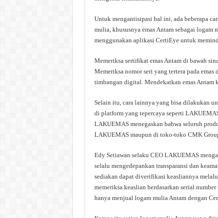
Untuk mengantisipasi hal ini, ada beberapa c
mulia, khususnya emas Antam sebagai logam mu
menggunakan aplikasi CertiEye untuk meminda
Memeriksa sertifikat emas Antam di bawah si
Memeriksa nomor seri yang tertera pada emas
timbangan digital. Mendekatkan emas Antam 
Selain itu, cara lainnya yang bisa dilakukan 
di platform yang tepercaya seperti LAKUEMAS.
LAKUEMAS menegaskan bahwa seluruh produk 
LAKUEMAS maupun di toko-toko CMK Group, ad
Edy Setiawan selaku CEO LAKUEMAS mengatak
selalu mengedepankan transparansi dan keaman
sediakan dapat diverifikasi keasliannya mela
memeriksa keaslian berdasarkan serial numbe
hanya menjual logam mulia Antam dengan Cert