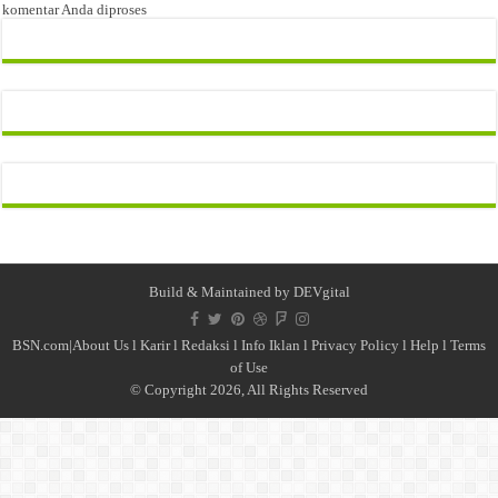
komentar Anda diproses
Build & Maintained by
DEVgital
BSN.com|
About Us
l
Karir
l
Redaksi l
Info Iklan
l
Privacy Policy
l
Help
l
Terms
of Use
© Copyright 2026, All Rights Reserved