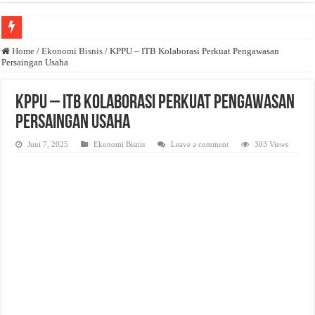
Anda butuh promosi usaha? Kontak ke Email redaksi@bisnisnasional.com
Home
/
Ekonomi Bisnis
/
KPPU – ITB Kolaborasi Perkuat Pengawasan
Persaingan Usaha
Dibutuhkan Wartawan. Lamaran di-email ke redaksi@bisnisnasional.com
Dibutuhkan Marketing. Lamaran di-email ke redaksi@bisnisnasional.com
KPPU – ITB Kolaborasi Perkuat Pengawasan
Persaingan Usaha
Juni 7, 2025
Ekonomi Bisnis
Leave a comment
303 Views