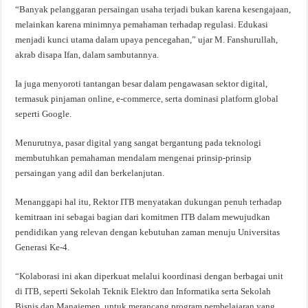
“Banyak pelanggaran persaingan usaha terjadi bukan karena kesengajaan,
melainkan karena minimnya pemahaman terhadap regulasi. Edukasi
menjadi kunci utama dalam upaya pencegahan,” ujar M. Fanshurullah,
akrab disapa Ifan, dalam sambutannya.
Ia juga menyoroti tantangan besar dalam pengawasan sektor digital,
termasuk pinjaman online, e-commerce, serta dominasi platform global
seperti Google.
Menurutnya, pasar digital yang sangat bergantung pada teknologi
membutuhkan pemahaman mendalam mengenai prinsip-prinsip
persaingan yang adil dan berkelanjutan.
Menanggapi hal itu, Rektor ITB menyatakan dukungan penuh terhadap
kemitraan ini sebagai bagian dari komitmen ITB dalam mewujudkan
pendidikan yang relevan dengan kebutuhan zaman menuju Universitas
Generasi Ke-4.
“Kolaborasi ini akan diperkuat melalui koordinasi dengan berbagai unit
di ITB, seperti Sekolah Teknik Elektro dan Informatika serta Sekolah
Bisnis dan Manajemen, untuk merancang program pembelajaran yang