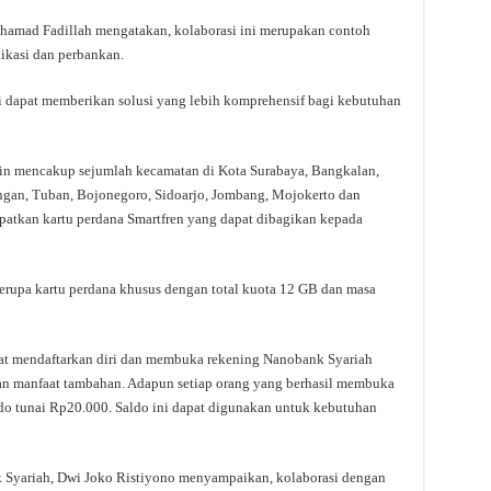
chamad Fadillah mengatakan, kolaborasi ini merupakan contoh
nikasi dan perbankan.
 dapat memberikan solusi yang lebih komprehensif bagi kebutuhan
 lain mencakup sejumlah kecamatan di Kota Surabaya, Bangkalan,
gan, Tuban, Bojonegoro, Sidoarjo, Jombang, Mojokerto dan
patkan kartu perdana Smartfren yang dapat dibagikan kepada
erupa kartu perdana khusus dengan total kuota 12 GB dan masa
kat mendaftarkan diri dan membuka rekening Nanobank Syariah
kan manfaat tambahan. Adapun setiap orang yang berhasil membuka
do tunai Rp20.000. Saldo ini dapat digunakan untuk kebutuhan
k Syariah, Dwi Joko Ristiyono menyampaikan, kolaborasi dengan