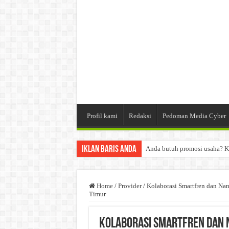
Profil kami
Redaksi
Pedoman Media Cyber
Iklan Baris Anda
Anda butuh promosi usaha? K
Dibutuhkan Wartawan. Lamara
Dibutuhkan Marketing. Lamar
Home
/
Provider
/
Kolaborasi Smartfren dan Nan
Timur
Kolaborasi Smartfren dan 