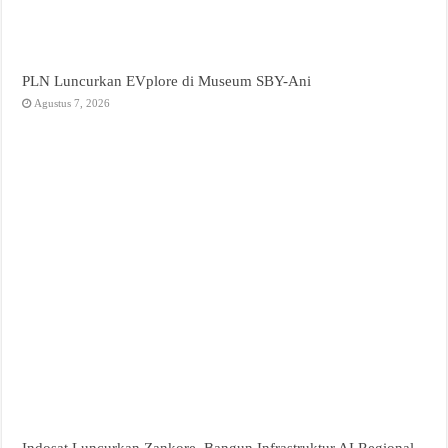
PLN Luncurkan EVplore di Museum SBY-Ani
Agustus 7, 2026
Indosat Luncurkan Zankore, Bangun Infrastruktur AI Regional