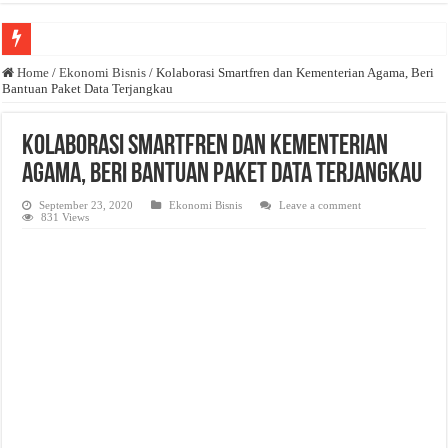
Anda butuh promosi usaha? Kontak ke Email redaksi@bisnisnasional.com
Home
/
Ekonomi Bisnis
/
Kolaborasi Smartfren dan Kementerian Agama, Beri
Bantuan Paket Data Terjangkau
Dibutuhkan Wartawan. Lamaran di-email ke redaksi@bisnisnasional.com
Dibutuhkan Marketing. Lamaran di-email ke redaksi@bisnisnasional.com
Kolaborasi Smartfren dan Kementerian
Agama, Beri Bantuan Paket Data Terjangkau
September 23, 2020
Ekonomi Bisnis
Leave a comment
831 Views