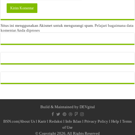
Situs ini menggunakan Akismet untuk mengurangi spam.
Pelajari bagaimana data
komentar Anda diproses
Build & Maintained by
DEVgital
BSN.com|
About Us
l
Karir
l
Redaksi l
Info Iklan
l
Privacy Policy
l
Help
l
Terms
of Use
© Copyright 2026, All Rights Reserved