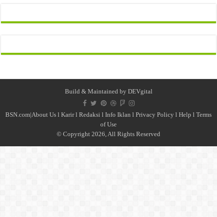
Build & Maintained by
DEVgital
BSN.com|
About Us
l
Karir
l
Redaksi l
Info Iklan
l
Privacy Policy
l
Help
l
Terms
of Use
© Copyright 2026, All Rights Reserved