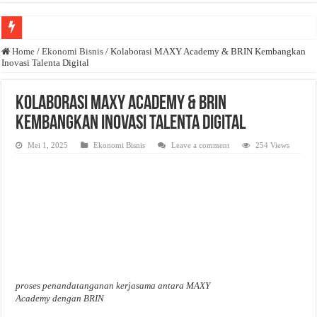
Anda butuh promosi usaha? Kontak ke Email redaksi@bisnisnasional.com
Home
/
Ekonomi Bisnis
/
Kolaborasi MAXY Academy & BRIN Kembangkan
Inovasi Talenta Digital
Dibutuhkan Wartawan. Lamaran di-email ke redaksi@bisnisnasional.com
Dibutuhkan Marketing. Lamaran di-email ke redaksi@bisnisnasional.com
Kolaborasi MAXY Academy & BRIN
Kembangkan Inovasi Talenta Digital
Mei 1, 2025
Ekonomi Bisnis
Leave a comment
254 Views
proses penandatanganan kerjasama antara MAXY
Academy dengan BRIN