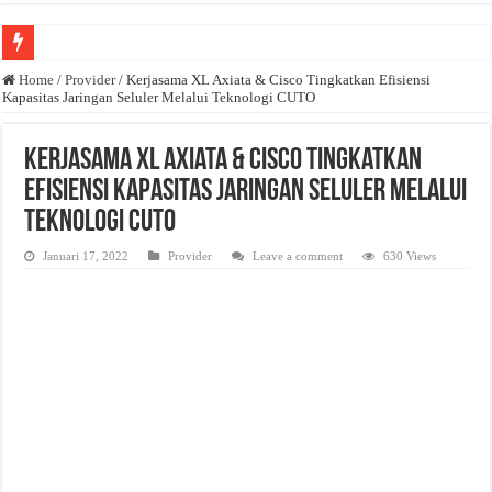
Anda butuh promosi usaha? Kontak ke Email redaksi@bisnisnasional.com
Home
/
Provider
/
Kerjasama XL Axiata & Cisco Tingkatkan Efisiensi
Kapasitas Jaringan Seluler Melalui Teknologi CUTO
Dibutuhkan Wartawan. Lamaran di-email ke redaksi@bisnisnasional.com
Dibutuhkan Marketing. Lamaran di-email ke redaksi@bisnisnasional.com
Kerjasama XL Axiata & Cisco Tingkatkan
Efisiensi Kapasitas Jaringan Seluler Melalui
Teknologi CUTO
Januari 17, 2022
Provider
Leave a comment
630 Views