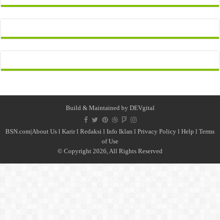
Build & Maintained by
DEVgital
BSN.com|
About Us
l
Karir
l
Redaksi l
Info Iklan
l
Privacy Policy
l
Help
l
Terms
of Use
© Copyright 2026, All Rights Reserved