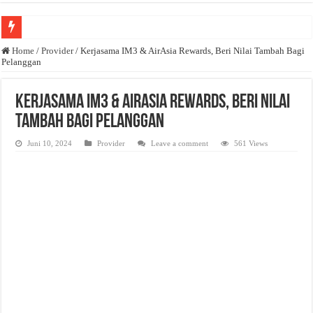
Anda butuh promosi usaha? Kontak ke Email redaksi@bisnisnasional.com
Home
/
Provider
/
Kerjasama IM3 & AirAsia Rewards, Beri Nilai Tambah Bagi
Pelanggan
Dibutuhkan Wartawan. Lamaran di-email ke redaksi@bisnisnasional.com
Dibutuhkan Marketing. Lamaran di-email ke redaksi@bisnisnasional.com
Kerjasama IM3 & AirAsia Rewards, Beri Nilai
Tambah Bagi Pelanggan
Juni 10, 2024
Provider
Leave a comment
561 Views