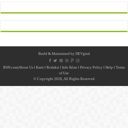
Build & Maintained by
DEVgital
BSN.com|
About Us
l
Karir
l
Redaksi l
Info Iklan
l
Privacy Policy
l
Help
l
Terms
of Use
© Copyright 2026, All Rights Reserved