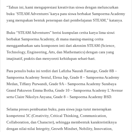
“Tahun ini, kami mengapresiasi kreativitas siswa dengan meluncurkan
buku ‘STEAM Adventures’ karya para siswa berbakat Sampoerna Academy
yang merupakan bentuk penerapan dari pembelajaran STEAM,” katanya.
Buku “STEAM Adventures” berisi kumpulan cerita karya lima siswi
berbakat Sampoerna Academy, di mana masing-masing cerita
menggambarkan satu komponen inti dari akronim STEAM (Science,
Technology, Engineering, Arts, dan Mathematics) dengan cara yang
imajinatif, praktis dan menyoroti kehidupan sehari-hari.
Para penulis buku ini terdiri dari Lafizha Naurah Farraige, Grade 8B –
Sampoerna Academy Sentul, Elena Jap, Grade 8 – Sampoerna Academy
Medan, Tiffany Purwandi, Grade 9A – Sampoerna Academy Surabaya
Grand Pakuwon Emma Botha, Grade 10 – Sampoerna Academy L’Avenue
serta Claire Nikolyn Anyana, Grade 8 – Sampoerna Academy BSD.
Selama proses pembuatan buku, para siswa juga turut menerapkan
kompetensi 5C (Creativity, Critical Thinking, Communication,
Collaboration, dan Character), sehingga membentuk karakteristiknya
dengan nilai-nilai Integrity, Growth Mindset, Nobility, Innovation,