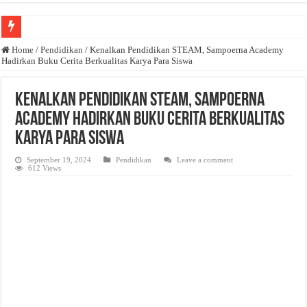
Anda butuh promosi usaha? Kontak ke Email redaksi@bisnisnasional.com
Home
/
Pendidikan
/
Kenalkan Pendidikan STEAM, Sampoerna Academy
Hadirkan Buku Cerita Berkualitas Karya Para Siswa
Dibutuhkan Wartawan. Lamaran di-email ke redaksi@bisnisnasional.com
Dibutuhkan Marketing. Lamaran di-email ke redaksi@bisnisnasional.com
Kenalkan Pendidikan STEAM, Sampoerna
Academy Hadirkan Buku Cerita Berkualitas
Karya Para Siswa
September 19, 2024
Pendidikan
Leave a comment
612 Views