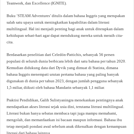
Teamwork, dan Excellence (IGNITE).
Buku ‘STEAM Adventures’ ditulis dalam bahasa Inggris yang merupakan
salah satu upaya untuk meningkatkan kapabilitas dalam literasi
multilingual. Hal ini menjadi penting bagi anak untuk diterapkan dalam
kehidupan sehari-hari agar dapat mendukung mereka untuk meraih cita-
cita.
Berdasarkan penelitian dari Celedón-Pattichis, sebanyak 56 persen
populasi di seluruh dunia berbicara lebih dari satu bahasa per tahun 2020.
Kemudian didukung data dari Dyvik yang dimuat di Statista, dimana
bahasa Inggris menempati urutan pertama bahasa yang paling banyak
digunakan di dunia per tahun 2023, dengan jumlah pengguna sebanyak
1,5 miliar, diikuti oleh bahasa Mandarin sebanyak 1,1 miliar.
Praktisi Pendidikan, Galih Sulistyaningra menekankan pentingnya anak
mendapatkan akses literasi sejak usia dini, terutama literasi multilingual.
Literasi bukan hanya sebatas membaca tapi juga mampu memahami,
mengolah, dan memanfaatkan isi bacaan maupun informasi. Bahasa ibu
tetap menjadi pondasi awal sebelum anak dikenalkan dengan kemampuan
literasi dari bahasa lainnya.