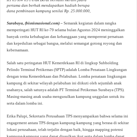
pertama dan berhak mendapatkan hadiah berupa
dana pembinaan kampung senilai Rp. 25.000.000,
Surabaya, (bisnisnasional.com) –
Semarak kegiatan dalam rangka
memperingati HUT RI ke-79 selama bulan Agustus 2024 meninggalkan
banyak cerita kebahagian dan kebanggaan yang mempererat persatuan
dan kepedulian sebagai bangsa, melalui semangat gotong royong dan
kebersamaan.
Salah satu peringatan HUT Kemerdekaan RI di lingkup Subholding
Pelindo Terminal Petikemas (SPTP) adalah Lomba Penataan Lingkungan
dengan tema Kemerdekaan dan Pelabuhan. Lomba penataan lingkungan
kampung di sekitar wilayah pelabuhan ini diikuti oleh sejumlah anak
usahanya, salah satunya adalah PT Terminal Petikemas Surabaya (TPS).
Masing-masing anak usaha mengusulkan kampung unggulan untuk itu
serta dalam lomba ini.
Erika Palupi, Sekretaris Perusahaan TPS menyampaikan bahwa selama ini
engagement antara TPS dengan kampung-kampung yang berasa di sekitar
lokasi perusahaan, telah terjalin dengan baik, hingga mapping potensi
kampung-kampung yang dapat diusulkan ikut serta dalam lomba dapat