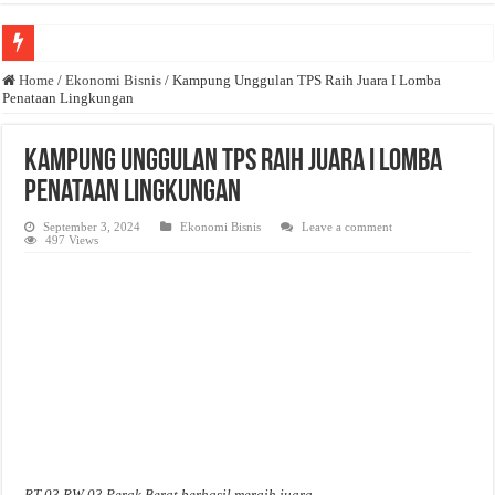
Anda butuh promosi usaha? Kontak ke Email redaksi@bisnisnasional.com
Home
/
Ekonomi Bisnis
/
Kampung Unggulan TPS Raih Juara I Lomba
Penataan Lingkungan
Dibutuhkan Wartawan. Lamaran di-email ke redaksi@bisnisnasional.com
Dibutuhkan Marketing. Lamaran di-email ke redaksi@bisnisnasional.com
Kampung Unggulan TPS Raih Juara I Lomba
Penataan Lingkungan
September 3, 2024
Ekonomi Bisnis
Leave a comment
497 Views
RT 03 RW 03 Perak Berat berhasil meraih juara