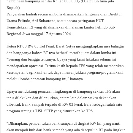
pembinaan kampung senilai Rp. 25.000.000,- (Dua puluh lima juta
Rupiah).
Penyerahan hadiah secara simbolis disampaikan langsung oleh Direktur
Utama Pelindo, Arif Suhartono, saat upacara peringatan HUT
Kemerdekaan RI yang dilaksanakan di halaman kantor Pelindo Sub
Regional Jawa tanggal 17 Agustus 2024.
Ketua RT 03 RW 03 Kel Perak Barat, Setya mengungkapkan rasa bahagia
dan bangganya bahwa RT-nya berhasil meraih juara dalam lomba ini.
“Senang dan bangga tentunya. Upaya yang kami lakukan selama ini
mendapatkan apresiasi. Terima kasih kepada TPS yang telah memberikan
kesempatan bagi kami untuk dapat menunjukkan program-program kami
melalui lomba penataan kampung ini,” katanya.
Upaya mendukung penataan lingkungan di kampung sekitar TPS akan
terus dilakukan dan dilanjutkan, antara lain dalam waktu dekat akan
dibentuk Bank Sampah terpadu di RW 03 Perak Barat sebagai salah satu
program strategis TJSL SPTP yang diturunkan ke TPS.
“Diharapkan, pembentukan bank sampah di tingkat RW ini, yang nanti
akan menjadi hub dari bank sampah yang ada di sepuluh RT pada lingkup