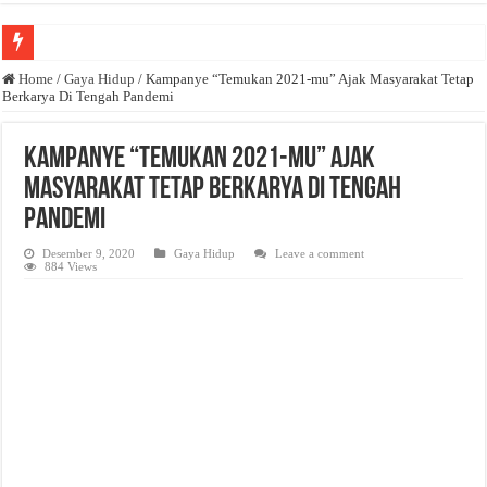
Anda butuh promosi usaha? Kontak ke Email redaksi@bisnisnasional.com
Home
/
Gaya Hidup
/
Kampanye “Temukan 2021-mu” Ajak Masyarakat Tetap
Berkarya Di Tengah Pandemi
Dibutuhkan Wartawan. Lamaran di-email ke redaksi@bisnisnasional.com
Dibutuhkan Marketing. Lamaran di-email ke redaksi@bisnisnasional.com
Kampanye “Temukan 2021-mu” Ajak
Masyarakat Tetap Berkarya Di Tengah
Pandemi
Desember 9, 2020
Gaya Hidup
Leave a comment
884 Views