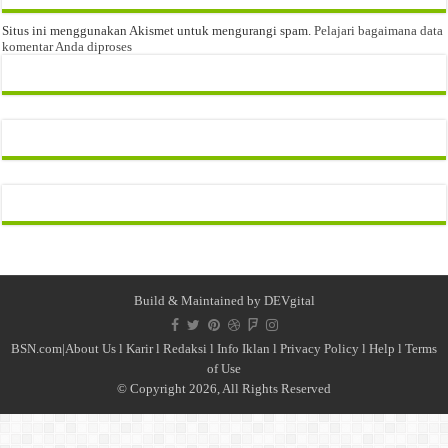
Situs ini menggunakan Akismet untuk mengurangi spam.
Pelajari bagaimana data
komentar Anda diproses
Build & Maintained by
DEVgital
BSN.com|
About Us
l
Karir
l
Redaksi l
Info Iklan
l
Privacy Policy
l
Help
l
Terms
of Use
© Copyright 2026, All Rights Reserved