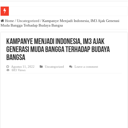
Anda butuh promosi usaha? Kontak ke Email redaksi@bisnisnasional.com
Home
/
Uncategorized
/
Kampanye Menjadi Indonesia, IM3 Ajak Generasi
Muda Bangga Terhadap Budaya Bangsa
Dibutuhkan Wartawan. Lamaran di-email ke redaksi@bisnisnasional.com
Dibutuhkan Marketing. Lamaran di-email ke redaksi@bisnisnasional.com
Kampanye Menjadi Indonesia, IM3 Ajak
Generasi Muda Bangga Terhadap Budaya
Bangsa
Agustus 11, 2022
Uncategorized
Leave a comment
683 Views