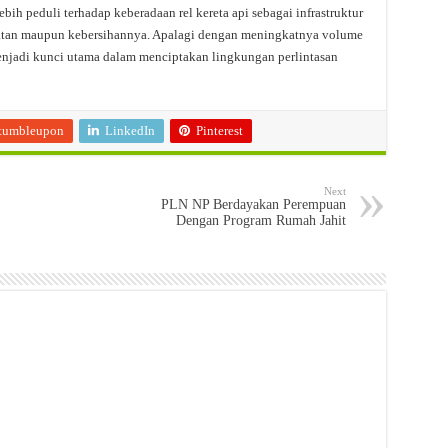
bih peduli terhadap keberadaan rel kereta api sebagai infrastruktur
lamatan maupun kebersihannya. Apalagi dengan meningkatnya volume
menjadi kunci utama dalam menciptakan lingkungan perlintasan
tumbleupon
LinkedIn
Pinterest
Next
PLN NP Berdayakan Perempuan
Dengan Program Rumah Jahit