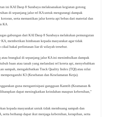
tan ini KAI Daop 8 Surabaya melaksanakan kegiatan gotong
rsihan di sepanjang jalur rel KA untuk mengurangi dampak
otoran, serta memastikan jalur kereta api bebas dari material dan
an KA.
 petugas gabungan dari KAI Daop 8 Surabaya melakukan pemungutan
ur KA, memberikan himbauan kepada masyarakat agar tidak
al bakal perlintasan liar di wilayah tersebut.
g atau brangkal di sepanjang jalur KA ini menimbulkan dampak
 tubuh baan atau tanah yang melandasi rel kereta api, menyebabkan
kan sampah, mengakibatkan Track Quality Index (TQI) atau nilai
at mempengaruhi K3 (Kesehatan dan Keselamatan Kerja).
selenggarakan guna mengantisipasi gangguan Kamtib (Keamanan &
ya diharapkan dapat meningkatkan keindahan maupun kebersihan,”
pkan kepada masyarakat untuk tidak membuang sampah dan
 serta berharap dapat ikut menjaga kebersihan, kerapihan, serta