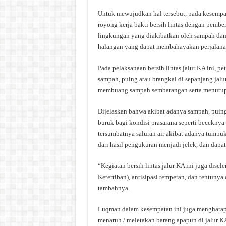
Untuk mewujudkan hal tersebut, pada kesempa
royong kerja bakti bersih lintas dengan pembe
lingkungan yang diakibatkan oleh sampah dan k
halangan yang dapat membahayakan perjalan
Pada pelaksanaan bersih lintas jalur KA ini,
sampah, puing atau brangkal di sepanjang jal
membuang sampah sembarangan serta menutup cik
Dijelaskan bahwa akibat adanya sampah, puin
buruk bagi kondisi prasarana seperti beceknya
tersumbatnya saluran air akibat adanya tumpu
dari hasil pengukuran menjadi jelek, dan dap
“Kegiatan bersih lintas jalur KA ini juga di
Ketertiban), antisipasi temperan, dan tentun
tambahnya.
Luqman dalam kesempatan ini juga menghara
menaruh / meletakan barang apapun di jalur KA,