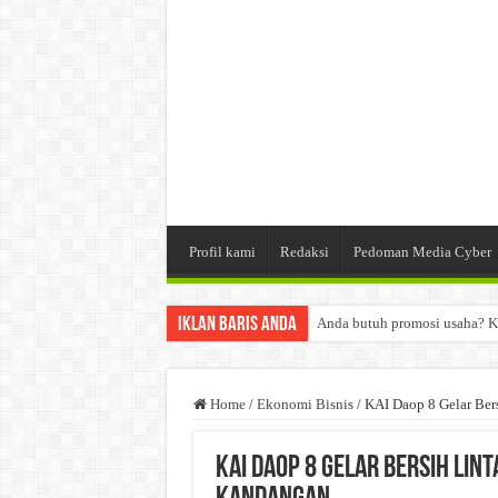
Profil kami
Redaksi
Pedoman Media Cyber
Iklan Baris Anda
Anda butuh promosi usaha? K
Dibutuhkan Wartawan. Lamara
Dibutuhkan Marketing. Lamar
Home
/
Ekonomi Bisnis
/
KAI Daop 8 Gelar Bers
KAI Daop 8 Gelar Bersih Lin