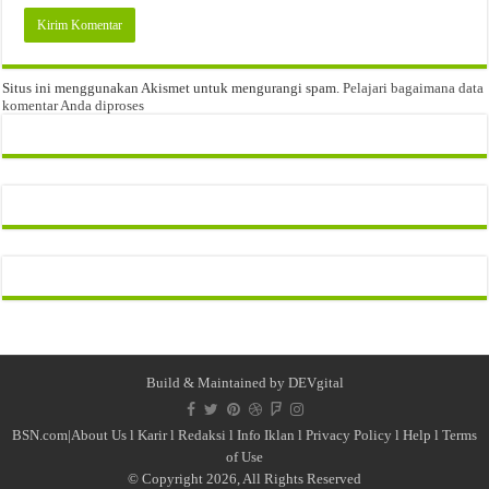
Situs ini menggunakan Akismet untuk mengurangi spam.
Pelajari bagaimana data
komentar Anda diproses
Build & Maintained by
DEVgital
BSN.com|
About Us
l
Karir
l
Redaksi l
Info Iklan
l
Privacy Policy
l
Help
l
Terms
of Use
© Copyright 2026, All Rights Reserved