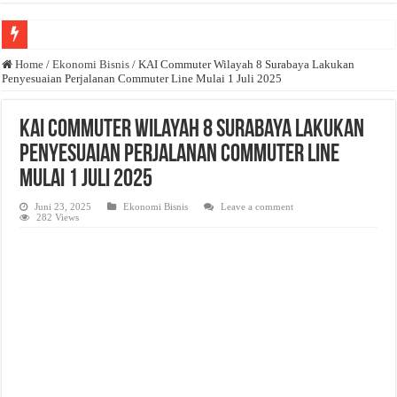
Anda butuh promosi usaha? Kontak ke Email redaksi@bisnisnasional.com
Home
/
Ekonomi Bisnis
/
KAI Commuter Wilayah 8 Surabaya Lakukan
Penyesuaian Perjalanan Commuter Line Mulai 1 Juli 2025
Dibutuhkan Wartawan. Lamaran di-email ke redaksi@bisnisnasional.com
Dibutuhkan Marketing. Lamaran di-email ke redaksi@bisnisnasional.com
KAI Commuter Wilayah 8 Surabaya Lakukan
Penyesuaian Perjalanan Commuter Line
Mulai 1 Juli 2025
Juni 23, 2025
Ekonomi Bisnis
Leave a comment
282 Views