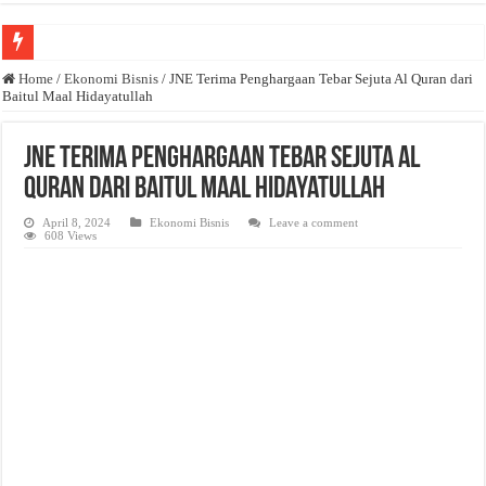
Anda butuh promosi usaha? Kontak ke Email redaksi@bisnisnasional.com
Home
/
Ekonomi Bisnis
/
JNE Terima Penghargaan Tebar Sejuta Al Quran dari
Baitul Maal Hidayatullah
Dibutuhkan Wartawan. Lamaran di-email ke redaksi@bisnisnasional.com
Dibutuhkan Marketing. Lamaran di-email ke redaksi@bisnisnasional.com
JNE Terima Penghargaan Tebar Sejuta Al
Quran dari Baitul Maal Hidayatullah
April 8, 2024
Ekonomi Bisnis
Leave a comment
608 Views