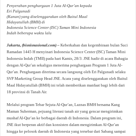
Penyerahan penghargaan 1 Juta Al-Qur’an kepada
Eri Palgunadi
(Kanan) yang diselenggarakan oleh Baitul Maal
Hidayatullah (BMH) di
Indonesia Science Center (ISC) Taman Mini Indonesia
Indah beberapa waktu lalu
Jakarta, (bisnisnasional.com) –
Keberkahan dan kegembiraan bulan Suci
Ramadan 1445 H menyinari Indonesia Science Center (ISC) Taman Mini
Indonesia Indah (TMII) pada hari Kamis, 28/3. JNE hadir di acara Bahagia
dengan Al-Qur’an sekaligus menerima penghargaan Program 1 Juta Al-
Qur’an. Penghargaan diterima secara langsung oleh Eri Palgunadi selaku
SVP Marketing Group Head JNE. Acara yang diselenggarakan oleh Baitul
Maal Hidayatullah (BMH) ini telah memberikan manfaat bagi lebih dari
18 provinsi di Tanah Air.
Melalui program Tebar Sejuta Al-Qur’an, Laznas BMH bersama Kang
Maman Suherman, pejuang literasi tanah air yang gencar mengirimkan
mushaf Al-Qur’an ke berbagai daerah di Indonesia. Dalam program ini,
JNE ikut berperan aktif dan konsisten dalam mengirimkan Al-Qur’an
hingga ke pelosok daerah di Indonesia yang tersebar dari Sabang sampai