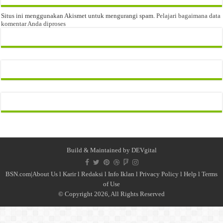
Situs ini menggunakan Akismet untuk mengurangi spam.
Pelajari bagaimana data
komentar Anda diproses
Build & Maintained by
DEVgital
BSN.com|
About Us
l
Karir
l
Redaksi l
Info Iklan
l
Privacy Policy
l
Help
l
Terms
of Use
© Copyright 2026, All Rights Reserved