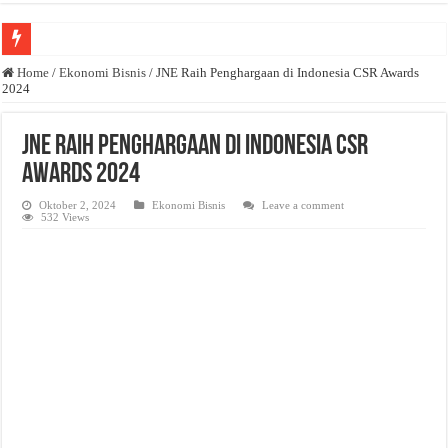
Anda butuh promosi usaha? Kontak ke Email redaksi@bisnisnasional.com
Home
/
Ekonomi Bisnis
/
JNE Raih Penghargaan di Indonesia CSR Awards
2024
Dibutuhkan Wartawan. Lamaran di-email ke redaksi@bisnisnasional.com
Dibutuhkan Marketing. Lamaran di-email ke redaksi@bisnisnasional.com
JNE Raih Penghargaan di Indonesia CSR
Awards 2024
Oktober 2, 2024
Ekonomi Bisnis
Leave a comment
532 Views