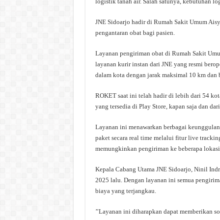
logistik tanah air. Salah satunya, kebutuhan lo
JNE Sidoarjo hadir di Rumah Sakit Umum Aisy
pengantaran obat bagi pasien.
Layanan pengiriman obat di Rumah Sakit Umum
layanan kurir instan dari JNE yang resmi ber
dalam kota dengan jarak maksimal 10 km dan b
ROKET saat ini telah hadir di lebih dari 54 ko
yang tersedia di Play Store, kapan saja dan dar
Layanan ini menawarkan berbagai keunggulan, 
paket secara real time melalui fitur live tracki
memungkinkan pengiriman ke beberapa lokasi 
Kepala Cabang Utama JNE Sidoarjo, Ninil Indra
2025 lalu. Dengan layanan ini semua pengirima
biaya yang terjangkau.
’’Layanan ini diharapkan dapat memberikan s