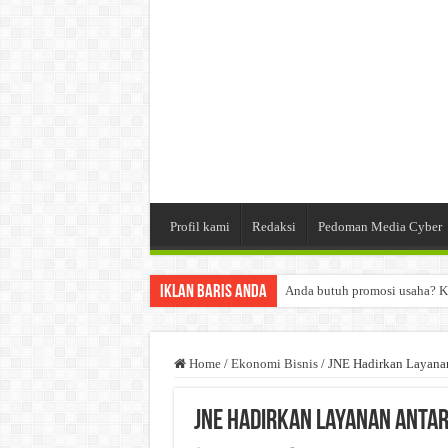
Profil kami
Redaksi
Pedoman Media Cyber
Iklan Baris Anda
Anda butuh promosi usaha? K
Dibutuhkan Wartawan. Lamara
Dibutuhkan Marketing. Lamar
Home
/
Ekonomi Bisnis
/
JNE Hadirkan Layanan
JNE Hadirkan Layanan Antar 