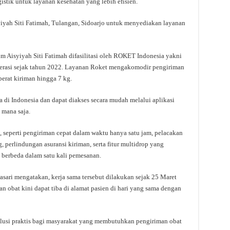
gistik untuk layanan kesehatan yang lebih efisien.
iyah Siti Fatimah, Tulangan, Sidoarjo untuk menyediakan layanan
 Aisyiyah Siti Fatimah difasilitasi oleh ROKET Indonesia yakni
operasi sejak tahun 2022. Layanan Roket mengakomodir pengiriman
erat kiriman hingga 7 kg.
ta di Indonesia dan dapat diakses secara mudah melalui aplikasi
i mana saja.
seperti pengiriman cepat dalam waktu hanya satu jam, pelacakan
ng, perlindungan asuransi kiriman, serta fitur multidrop yang
berbeda dalam satu kali pemesanan.
sari mengatakan, kerja sama tersebut dilakukan sejak 25 Maret
n obat kini dapat tiba di alamat pasien di hari yang sama dengan
olusi praktis bagi masyarakat yang membutuhkan pengiriman obat