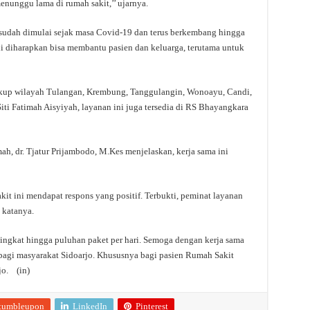
menunggu lama di rumah sakit,’’ ujarnya.
sudah dimulai sejak masa Covid-19 dan terus berkembang hingga
ni diharapkan bisa membantu pasien dan keluarga, terutama untuk
kup wilayah Tulangan, Krembung, Tanggulangin, Wonoayu, Candi,
ti Fatimah Aisyiyah, layanan ini juga tersedia di RS Bhayangkara
ah, dr. Tjatur Prijambodo, M.Kes menjelaskan, kerja sama ini
kit ini mendapat respons yang positif. Terbukti, peminat layanan
 katanya.
ingkat hingga puluhan paket per hari. Semoga dengan kerja sama
bagi masyarakat Sidoarjo. Khususnya bagi pasien Rumah Sakit
jo. (in)
tumbleupon
LinkedIn
Pinterest