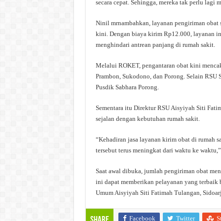
secara cepat. Sehingga, mereka tak perlu lagi 
Ninil mrnambahkan, layanan pengiriman obat 
kini. Dengan biaya kirim Rp12.000, layanan i
menghindari antrean panjang di rumah sakit.
Melalui ROKET, pengantaran obat kini menca
Prambon, Sukodono, dan Porong. Selain RSU Si
Pusdik Sabhara Porong.
Sementara itu Direktur RSU Aisyiyah Siti Fatim
sejalan dengan kebutuhan rumah sakit.
“Kehadiran jasa layanan kirim obat di rumah sa
tersebut terus meningkat dari waktu ke waktu,”
Saat awal dibuka, jumlah pengiriman obat men
ini dapat memberikan pelayanan yang terbaik 
Umum Aisyiyah Siti Fatimah Tulangan, Sidoar
Facebook
Twitter
S
Share