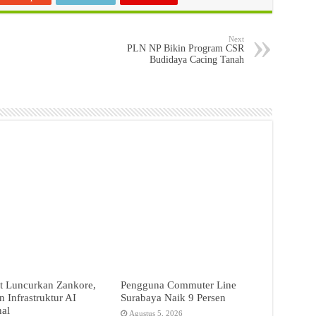
Next
PLN NP Bikin Program CSR
Budidaya Cacing Tanah
t Luncurkan Zankore,
Pengguna Commuter Line
 Infrastruktur AI
Surabaya Naik 9 Persen
nal
Agustus 5, 2026