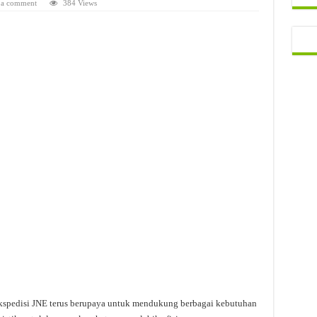
 a comment
384 Views
kspedisi JNE terus berupaya untuk mendukung berbagai kebutuhan