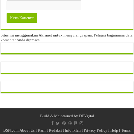
Situs ini menggunakan Akismet untuk mengurangi spam.
Pelajari bagaimana data
komentar Anda diproses
Build & Maintained by
DEVgital
BSN.com|
About Us
l
Karir
l
Redaksi l
Info Iklan
l
Privacy Policy
l
Help
l
Terms