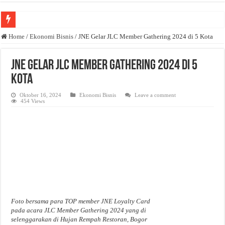
Anda butuh promosi usaha? Kontak ke Email redaksi@bisnisnasional.com
Home
/
Ekonomi Bisnis
/
JNE Gelar JLC Member Gathering 2024 di 5 Kota
Dibutuhkan Wartawan. Lamaran di-email ke redaksi@bisnisnasional.com
JNE Gelar JLC Member Gathering 2024 di 5
Dibutuhkan Marketing. Lamaran di-email ke redaksi@bisnisnasional.com
Kota
Oktober 16, 2024
Ekonomi Bisnis
Leave a comment
454 Views
Foto bersama para TOP member JNE Loyalty Card
pada acara JLC Member Gathering 2024 yang di
selenggarakan di Hujan Rempah Restoran, Bogor