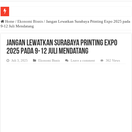
Anda butuh promosi usaha? Kontak ke Email redaksi@bisnisnasional.com
Home
/
Ekonomi Bisnis
/
Jangan Lewatkan Surabaya Printing Expo 2025 pada
9-12 Juli Mendatang
Dibutuhkan Wartawan. Lamaran di-email ke redaksi@bisnisnasional.com
Dibutuhkan Marketing. Lamaran di-email ke redaksi@bisnisnasional.com
Jangan Lewatkan Surabaya Printing Expo
2025 pada 9-12 Juli Mendatang
Juli 3, 2025
Ekonomi Bisnis
Leave a comment
362 Views