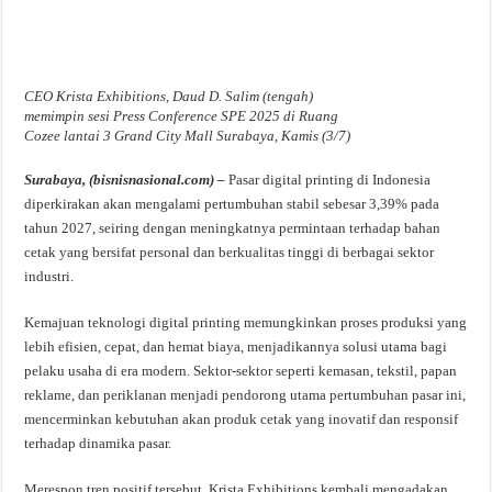
CEO Krista Exhibitions, Daud D. Salim (tengah)
memimpin sesi Press Conference SPE 2025 di Ruang
Cozee lantai 3 Grand City Mall Surabaya, Kamis (3/7)
Surabaya, (bisnisnasional.com) –
Pasar digital printing di Indonesia
diperkirakan akan mengalami pertumbuhan stabil sebesar 3,39% pada
tahun 2027, seiring dengan meningkatnya permintaan terhadap bahan
cetak yang bersifat personal dan berkualitas tinggi di berbagai sektor
industri.
Kemajuan teknologi digital printing memungkinkan proses produksi yang
lebih efisien, cepat, dan hemat biaya, menjadikannya solusi utama bagi
pelaku usaha di era modern. Sektor-sektor seperti kemasan, tekstil, papan
reklame, dan periklanan menjadi pendorong utama pertumbuhan pasar ini,
mencerminkan kebutuhan akan produk cetak yang inovatif dan responsif
terhadap dinamika pasar.
Merespon tren positif tersebut, Krista Exhibitions kembali mengadakan