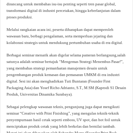
dirancang untuk membahas isu-isu penting seperti tren pasar global,
transformasi digital di industri percetakan, hingga keberlanjutan dalam
proses produksi.
Melalui rangkaian acara ini, peserta diharapkan dapat memperoleh
wawasan baru, berbagi pengalaman, serta memperluas jejaring dan
kolaborasi strategis untuk mendukung pertumbuhan usaha di era digital.
Berbagai seminar menarik akan digelar selama pameran berlangsung,salah
satunya adalah seminar bertajuk “Mengemas Strategi Menembus Pasar!”,
yang membahas strategi pemanfaatan manajemen desain untuk
pengembangan produk kemasan dan pemasaran UMKM di era industri
digital. Sesi ini akan menghadirkan Tuti Buntaran (Founder First
Packaging Asia) dan Yosef Richo Adrianto, S.T., M.SM (Kaprodi S1 Desain
Produk, Universitas Dinamika Surabaya).
Sebagai pelengkap wawasan teknis, pengunjung juga dapat mengikuti
seminar “Creative with Print Finishing”, yang mengulas teknik-teknik
penyempurnaan hasil cetak seperti emboss, UV spot, dan hot foil untuk
menciptakan produk cetak yang lebih berkelas dan bernilai tambah.
Materi ini akan dibawakan oleh Suhendra Marzs (Founder Print Pack