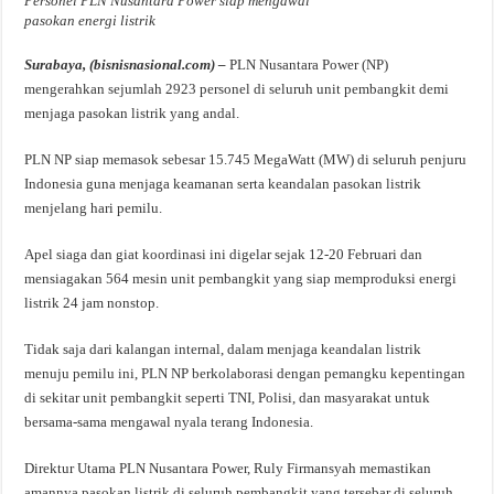
Personel PLN Nusantara Power siap mengawal
pasokan energi listrik
Surabaya, (bisnisnasional.com) –
PLN Nusantara Power (NP)
mengerahkan sejumlah 2923 personel di seluruh unit pembangkit demi
menjaga pasokan listrik yang andal.
PLN NP siap memasok sebesar 15.745 MegaWatt (MW) di seluruh penjuru
Indonesia guna menjaga keamanan serta keandalan pasokan listrik
menjelang hari pemilu.
Apel siaga dan giat koordinasi ini digelar sejak 12-20 Februari dan
mensiagakan 564 mesin unit pembangkit yang siap memproduksi energi
listrik 24 jam nonstop.
Tidak saja dari kalangan internal, dalam menjaga keandalan listrik
menuju pemilu ini, PLN NP berkolaborasi dengan pemangku kepentingan
di sekitar unit pembangkit seperti TNI, Polisi, dan masyarakat untuk
bersama-sama mengawal nyala terang Indonesia.
Direktur Utama PLN Nusantara Power, Ruly Firmansyah memastikan
amannya pasokan listrik di seluruh pembangkit yang tersebar di seluruh