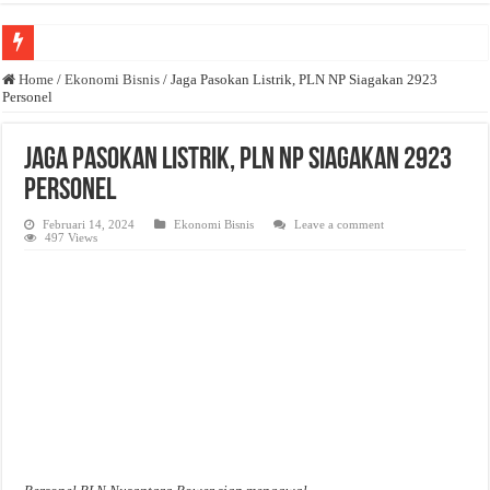
Anda butuh promosi usaha? Kontak ke Email redaksi@bisnisnasional.com
Home
/
Ekonomi Bisnis
/
Jaga Pasokan Listrik, PLN NP Siagakan 2923
Personel
Dibutuhkan Wartawan. Lamaran di-email ke redaksi@bisnisnasional.com
Dibutuhkan Marketing. Lamaran di-email ke redaksi@bisnisnasional.com
Jaga Pasokan Listrik, PLN NP Siagakan 2923
Personel
Februari 14, 2024
Ekonomi Bisnis
Leave a comment
497 Views