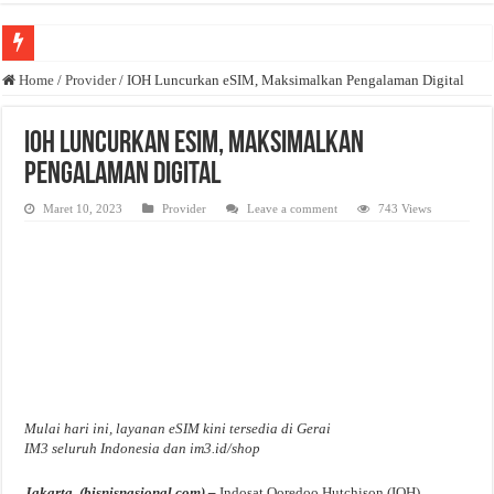
Anda butuh promosi usaha? Kontak ke Email redaksi@bisnisnasional.com
Home
/
Provider
/
IOH Luncurkan eSIM, Maksimalkan Pengalaman Digital
Dibutuhkan Wartawan. Lamaran di-email ke redaksi@bisnisnasional.com
IOH Luncurkan eSIM, Maksimalkan
Dibutuhkan Marketing. Lamaran di-email ke redaksi@bisnisnasional.com
Pengalaman Digital
Maret 10, 2023
Provider
Leave a comment
743 Views
Mulai hari ini, layanan eSIM kini tersedia di Gerai
IM3 seluruh Indonesia dan im3.id/shop
Jakarta, (bisnisnasional.com) –
Indosat Ooredoo Hutchison (IOH)