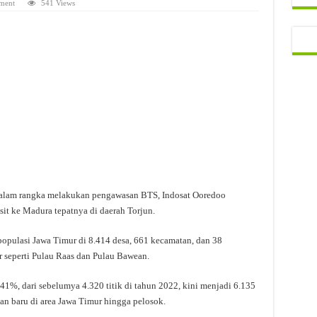
ment
541 Views
lam rangka melakukan pengawasan BTS, Indosat Ooredoo
it ke Madura tepatnya di daerah Torjun.
populasi Jawa Timur di 8.414 desa, 661 kecamatan, dan 38
r seperti Pulau Raas dan Pulau Bawean.
1%, dari sebelumya 4.320 titik di tahun 2022, kini menjadi 6.135
an baru di area Jawa Timur hingga pelosok.