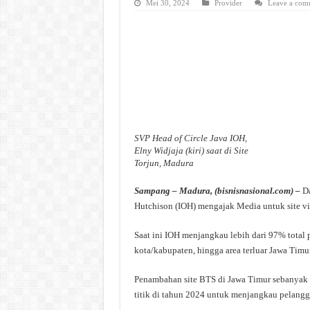
Mei 30, 2024
Provider
Leave a com
SVP Head of Circle Java IOH,
Elny Widjaja (kiri) saat di Site
Torjun, Madura
Sampang – Madura, (bisnisnasional.com) –
Da
Hutchison (IOH) mengajak Media untuk site vis
Saat ini IOH menjangkau lebih dari 97% total 
kota/kabupaten, hingga area terluar Jawa Timu
Penambahan site BTS di Jawa Timur sebanyak 4
titik di tahun 2024 untuk menjangkau pelangg