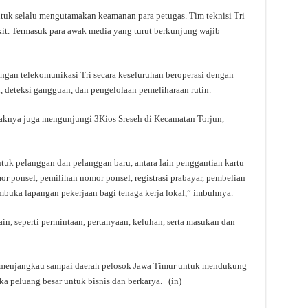
untuk selalu mengutamakan keamanan para petugas. Tim teknisi Tri
it. Termasuk para awak media yang turut berkunjung wajib
ngan telekomunikasi Tri secara keseluruhan beroperasi dengan
, deteksi gangguan, dan pengelolaan pemeliharaan rutin.
haknya juga mengunjungi 3Kios Sreseh di Kecamatan Torjun,
uk pelanggan dan pelanggan baru, antara lain penggantian kartu
r ponsel, pemilihan nomor ponsel, registrasi prabayar, pembelian
embuka lapangan pekerjaan bagi tenaga kerja lokal,” imbuhnya.
in, seperti permintaan, pertanyaan, keluhan, serta masukan dan
n menjangkau sampai daerah pelosok Jawa Timur untuk mendukung
a peluang besar untuk bisnis dan berkarya. (in)