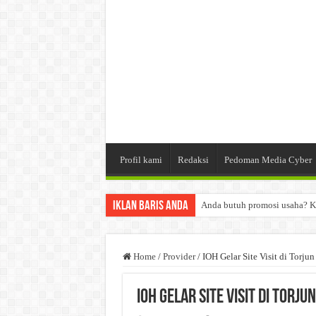
Profil kami
Redaksi
Pedoman Media Cyber
Iklan Baris Anda
Anda butuh promosi usaha? K
Dibutuhkan Wartawan. Lamara
Dibutuhkan Marketing. Lamar
Home
/
Provider
/
IOH Gelar Site Visit di Torj
IOH Gelar Site Visit di Tor