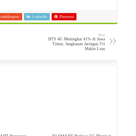
tumbleupon
LinkedIn
Pinterest
Next
BTS 4G Meningkat 41% di Jawa
Timur, Jangkauan Jaringan Tri
Makin Luas
RT Percepat
XLSMART Perluas 5G Blanket