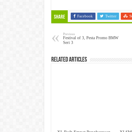
Facebook
Twitter
S
Share
Previous
Festival of 3, Pesta Promo BMW
Seri 3
Related Articles
XL Raih Empat Penghargaan
XLSMA