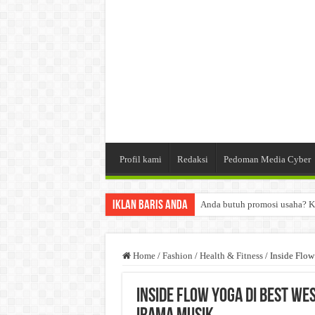
Profil kami
Redaksi
Pedoman Media Cyber
Iklan Baris Anda
Anda butuh promosi usaha? K
Dibutuhkan Wartawan. Lamara
Dibutuhkan Marketing. Lamar
Home
/
Fashion
/
Health & Fitness
/
Inside Flow
Inside Flow Yoga di Best We