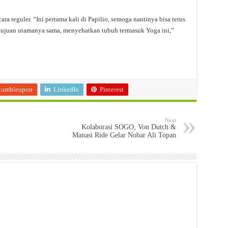
ara reguler. “Ini pertama kali di Papilio, semoga nantinya bisa terus
, tujuan utamanya sama, menyehatkan tubuh termasuk Yoga ini,”
tumbleupon
LinkedIn
Pinterest
Next
Kolaborasi SOGO, Von Dutch &
Manasi Ride Gelar Nobar Ali Topan