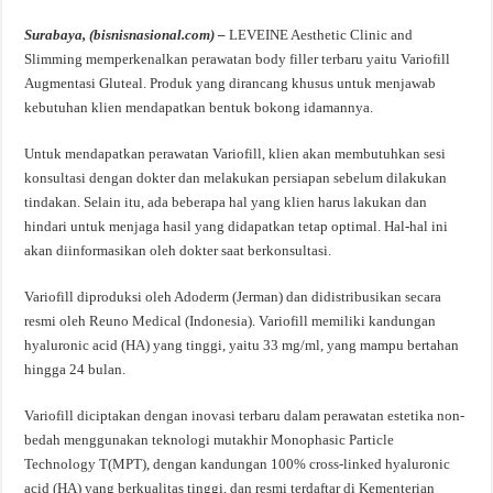
Surabaya, (bisnisnasional.com) –
LEVEINE Aesthetic Clinic and
Slimming memperkenalkan perawatan body filler terbaru yaitu Variofill
Augmentasi Gluteal. Produk yang dirancang khusus untuk menjawab
kebutuhan klien mendapatkan bentuk bokong idamannya.
Untuk mendapatkan perawatan Variofill, klien akan membutuhkan sesi
konsultasi dengan dokter dan melakukan persiapan sebelum dilakukan
tindakan. Selain itu, ada beberapa hal yang klien harus lakukan dan
hindari untuk menjaga hasil yang didapatkan tetap optimal. Hal-hal ini
akan diinformasikan oleh dokter saat berkonsultasi.
Variofill diproduksi oleh Adoderm (Jerman) dan didistribusikan secara
resmi oleh Reuno Medical (Indonesia). Variofill memiliki kandungan
hyaluronic acid (HA) yang tinggi, yaitu 33 mg/ml, yang mampu bertahan
hingga 24 bulan.
Variofill diciptakan dengan inovasi terbaru dalam perawatan estetika non-
bedah menggunakan teknologi mutakhir Monophasic Particle
Technology T(MPT), dengan kandungan 100% cross-linked hyaluronic
acid (HA) yang berkualitas tinggi, dan resmi terdaftar di Kementerian