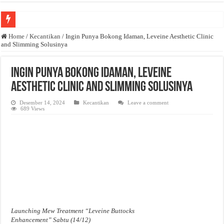
Anda butuh promosi usaha? Kontak ke Email redaksi@bisnisnasional.com
Home
/
Kecantikan
/
Ingin Punya Bokong Idaman, Leveine Aesthetic Clinic
and Slimming Solusinya
Dibutuhkan Wartawan. Lamaran di-email ke redaksi@bisnisnasional.com
Dibutuhkan Marketing. Lamaran di-email ke redaksi@bisnisnasional.com
Ingin Punya Bokong Idaman, Leveine
Aesthetic Clinic and Slimming Solusinya
Desember 14, 2024
Kecantikan
Leave a comment
689 Views
Launching Mew Treatment “Leveine Buttocks
Enhancement” Sabtu (14/12)