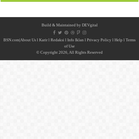
Build & Maintained by
DEVgital
BSN.com|
About Us
l
Karir
l
Redaksi l
Info Iklan
l
Privacy Policy
l
Help
l
Terms
of Use
© Copyright 2026, All Rights Reserved