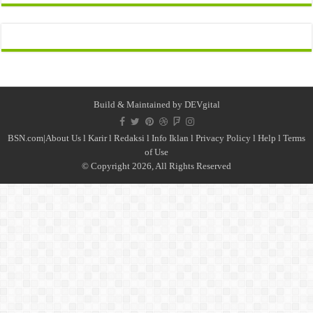
Build & Maintained by
DEVgital
BSN.com|
About Us
l
Karir
l
Redaksi l
Info Iklan
l
Privacy Policy
l
Help
l
Terms
of Use
© Copyright 2026, All Rights Reserved