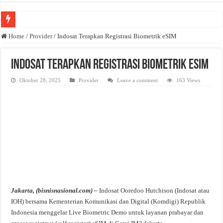
Anda butuh promosi usaha? Kontak ke Email redaksi@bisnisnasional.com
Home
/
Provider
/
Indosat Terapkan Registrasi Biometrik eSIM
Dibutuhkan Wartawan. Lamaran di-email ke redaksi@bisnisnasional.com
Indosat Terapkan Registrasi Biometrik eSIM
Dibutuhkan Marketing. Lamaran di-email ke redaksi@bisnisnasional.com
Oktober 28, 2025
Provider
Leave a comment
163 Views
Jakarta, (bisnisnasional.com) –
Indosat Ooredoo Hutchison (Indosat atau
IOH) bersama Kementerian Komunikasi dan Digital (Komdigi) Republik
Indonesia menggelar Live Biometric Demo untuk layanan prabayar dan