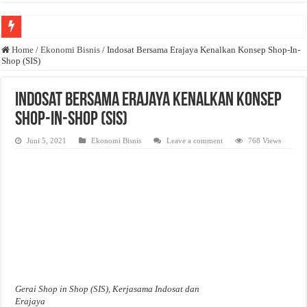
Anda butuh promosi usaha? Kontak ke Email redaksi@bisnisnasional.com
Home
/
Ekonomi Bisnis
/
Indosat Bersama Erajaya Kenalkan Konsep Shop-In-
Shop (SIS)
Dibutuhkan Wartawan. Lamaran di-email ke redaksi@bisnisnasional.com
Dibutuhkan Marketing. Lamaran di-email ke redaksi@bisnisnasional.com
Indosat Bersama Erajaya Kenalkan Konsep
Shop-In-Shop (SIS)
Juni 5, 2021
Ekonomi Bisnis
Leave a comment
768 Views
Gerai Shop in Shop (SIS), Kerjasama Indosat dan
Erajaya