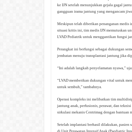
ke IJN setelah menunjukkan gejala gagal jan
gangguan irama jantung yang mengancam jiwa
Meskipun telah diberikan penanganan medis int
situasi kritis ini, tim medis IJN memutuskan 
LVAD Pediatrik untuk menggantikan fungsi ja
Perangkat ini berfungsi sebagai dukungan sem
jembatan menuju transplantasi jantung jika di
“Ini adalah langkah penyelamatan nyawa,” ujar
“LVAD memberikan dukungan vital untuk menja
untuk sembuh,” tambahnya.
Operasi kompleks ini melibatkan tim multidisipl
jantung anak, perfusionis, perawat, dan tekni
sirkulasi mekanis Centrimag dengan bantuan 
Setelah implantasi berhasil dilakukan, pasien 
di Unit Perawatan Intensif Anak (Paediatric Int