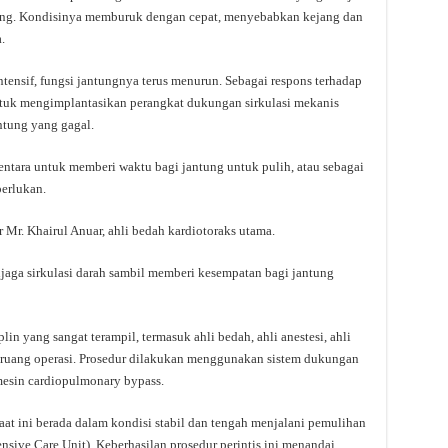
tung. Kondisinya memburuk dengan cepat, menyebabkan kejang dan
.
ensif, fungsi jantungnya terus menurun. Sebagai respons terhadap
untuk mengimplantasikan perangkat dukungan sirkulasi mekanis
ntung yang gagal.
entara untuk memberi waktu bagi jantung untuk pulih, atau sebagai
perlukan.
 Mr. Khairul Anuar, ahli bedah kardiotoraks utama.
ga sirkulasi darah sambil memberi kesempatan bagi jantung
in yang sangat terampil, termasuk ahli bedah, ahli anestesi, ahli
si ruang operasi. Prosedur dilakukan menggunakan sistem dukungan
mesin cardiopulmonary bypass.
saat ini berada dalam kondisi stabil dan tengah menjalani pemulihan
ensive Care Unit). Keberhasilan prosedur perintis ini menandai