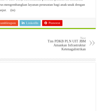
erus mengembangkan layanan perawatan bagi anak-anak dengan
anjut. (in)
tumbleupon
LinkedIn
Pinterest
Next
Tim PDKB PLN UIT JBM
Amankan Infrastruktur
Ketenagalistrikan