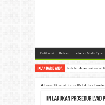
Profil kami
Redaksi
Pedoman Media Cyber
Iklan Baris Anda
Anda butuh promosi usaha? K
Dibutuhkan Wartawan. Lamara
Dibutuhkan Marketing. Lamar
Home
/
Ekonomi Bisnis
/
IJN Lakukan Prosedur
IJN Lakukan Prosedur LVAD 