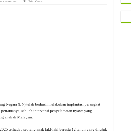
e a comment
347 Views
tung Negara (IJN) telah berhasil melakukan implantasi perangkat
ik pertamanya, sebuah intervensi penyelamatan nyawa yang
ng anak di Malaysia.
 2025 terhadap seorang anak laki-laki berusia 12 tahun yang dirujuk