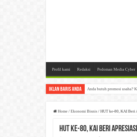
Profil kami
Redaksi
Pedoman Media Cyber
Iklan Baris Anda
Anda butuh promosi usaha? K
Dibutuhkan Wartawan. Lamara
Dibutuhkan Marketing. Lamar
Home
/
Ekonomi Bisnis
/
HUT ke-80, KAI Beri 
HUT ke-80, KAI Beri Apresia