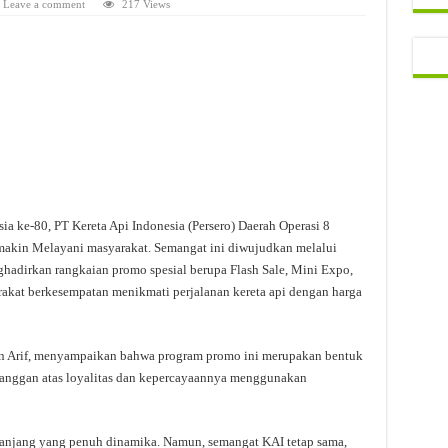
Leave a comment
217 Views
a ke-80, PT Kereta Api Indonesia (Persero) Daerah Operasi 8
kin Melayani masyarakat. Semangat ini diwujudkan melalui
hadirkan rangkaian promo spesial berupa Flash Sale, Mini Expo,
rakat berkesempatan menikmati perjalanan kereta api dengan harga
 Arif, menyampaikan bahwa program promo ini merupakan bentuk
langgan atas loyalitas dan kepercayaannya menggunakan
anjang yang penuh dinamika. Namun, semangat KAI tetap sama,