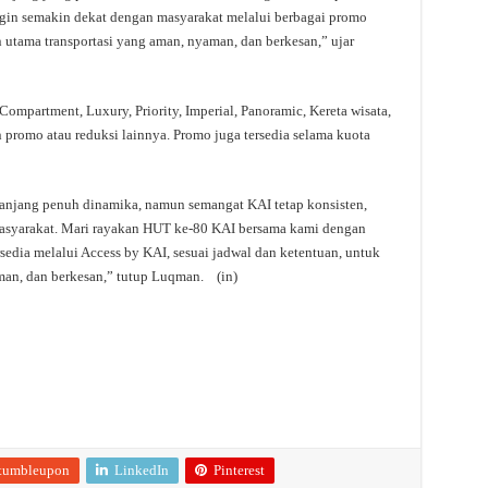
 ingin semakin dekat dengan masyarakat melalui berbagai promo
n utama transportasi yang aman, nyaman, dan berkesan,” ujar
ompartment, Luxury, Priority, Imperial, Panoramic, Kereta wisata,
n promo atau reduksi lainnya. Promo juga tersedia selama kuota
anjang penuh dinamika, namun semangat KAI tetap konsisten,
asyarakat. Mari rayakan HUT ke-80 KAI bersama kami dengan
edia melalui Access by KAI, sesuai jadwal dan ketentuan, untuk
man, dan berkesan,” tutup Luqman. (in)
tumbleupon
LinkedIn
Pinterest