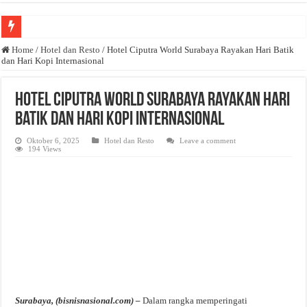
Anda butuh promosi usaha? Kontak ke Email redaksi@bisnisnasional.com
Home
/
Hotel dan Resto
/
Hotel Ciputra World Surabaya Rayakan Hari Batik
dan Hari Kopi Internasional
Dibutuhkan Wartawan. Lamaran di-email ke redaksi@bisnisnasional.com
Dibutuhkan Marketing. Lamaran di-email ke redaksi@bisnisnasional.com
Hotel Ciputra World Surabaya Rayakan Hari
Batik dan Hari Kopi Internasional
Oktober 6, 2025
Hotel dan Resto
Leave a comment
194 Views
Surabaya, (bisnisnasional.com) –
Dalam rangka memperingati