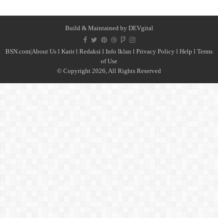
Build & Maintained by
DEVgital
BSN.com|
About Us
l
Karir
l
Redaksi l
Info Iklan
l
Privacy Policy
l
Help
l
Terms
of Use
© Copyright 2026, All Rights Reserved