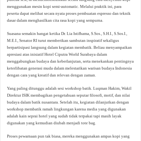
menggunakan mesin kopi semi-automatic. Melalui praktik ini, para
peserta dapat melihat secara nyata proses pembuatan espresso dan teknik
dasar dalam menghasilkan cita rasa kopi yang sempurna.
Suasana semakin hangat ketika Dr. Lia Istifhama, S.Sos., S.H.I., S.Sos.I.,
M.E.I., Senator RI turut memberikan sambutan inspiratif sekaligus
berpartisipasi langsung dalam kegiatan membatik. Beliau menyampaikan
apresiasi atas inisiatif Hotel Ciputra World Surabaya dalam
menggabungkan budaya dan keberlanjutan, serta menekankan pentingnya
keterlibatan generasi muda dalam melestarikan warisan budaya Indonesia
dengan cara yang kreatif dan relevan dengan zaman.
Yang paling ditunggu adalah sesi workshop batik. Luqman Hakim, Wakil
Direktur ISIK membagikan pengetahuan seputar filosofi, motif, dan nilai
budaya dalam batik nusantara. Setelah itu, kegiatan dilanjutkan dengan
workshop membatik ramah lingkungan karena media yang digunakan
adalah kain seprai hotel yang sudah tidak terpakai tapi masih layak
digunakan yang kemudian diubah menjadi tote bag.
Proses pewarnaan pun tak biasa, mereka menggunakan ampas kopi yang