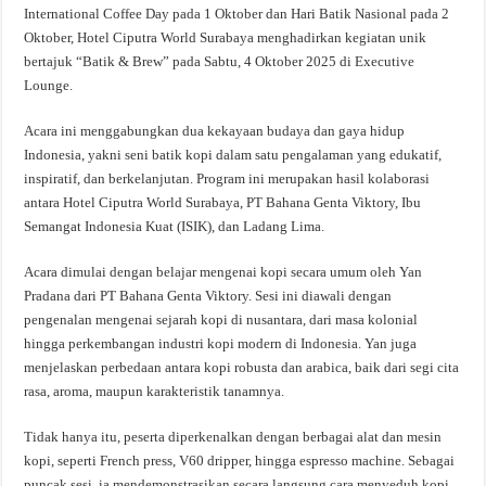
International Coffee Day pada 1 Oktober dan Hari Batik Nasional pada 2
Oktober, Hotel Ciputra World Surabaya menghadirkan kegiatan unik
bertajuk “Batik & Brew” pada Sabtu, 4 Oktober 2025 di Executive
Lounge.
Acara ini menggabungkan dua kekayaan budaya dan gaya hidup
Indonesia, yakni seni batik kopi dalam satu pengalaman yang edukatif,
inspiratif, dan berkelanjutan. Program ini merupakan hasil kolaborasi
antara Hotel Ciputra World Surabaya, PT Bahana Genta Viktory, Ibu
Semangat Indonesia Kuat (ISIK), dan Ladang Lima.
Acara dimulai dengan belajar mengenai kopi secara umum oleh Yan
Pradana dari PT Bahana Genta Viktory. Sesi ini diawali dengan
pengenalan mengenai sejarah kopi di nusantara, dari masa kolonial
hingga perkembangan industri kopi modern di Indonesia. Yan juga
menjelaskan perbedaan antara kopi robusta dan arabica, baik dari segi cita
rasa, aroma, maupun karakteristik tanamnya.
Tidak hanya itu, peserta diperkenalkan dengan berbagai alat dan mesin
kopi, seperti French press, V60 dripper, hingga espresso machine. Sebagai
puncak sesi, ia mendemonstrasikan secara langsung cara menyeduh kopi