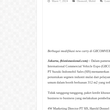
Maret 7, 2024
Otomotif
,
Mobil
Leav
Berbagai modifikasi new carry di GIICOMVE
Jakarta, (bisnisnasional.com) –
Dalam pameran 
International Commercial Vehicle Expo (GIIC
PT Suzuki Indomobil Sales (SIS) memamerkan 
peruntukan segmen industri mulai dari pelayana
umum dalam booth berluasan 312 m2 yang terle
Tidak tanggung-tanggung, paket kredit khusus
business to business yang melakukan pembeli
4W Marketing Director PT SIS, Harold Donnel