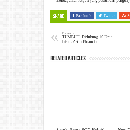
mendapatkan respon yang positif dari pengun
Facebook
Twitter
S
Share
Previous
TUMBUH, Didukung 10 Unit
Bisnis Astra Financial
Related Articles
Suzuki Fronx SGX Hybrid
New X