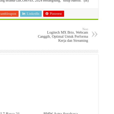
jung selama GIICOMVEC 2024 berlangsung,” tutup Harold. (in)
tumbleupon
LinkedIn
Pinterest
Next
Logitech MX Brio, Webcam
Canggih, Optimal Untuk Performa
Kerja dan Streaming
L7 Bawa 21
BMW Astra Surabaya