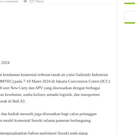
e a comment
522 Views
X 2024
kendaraan komersial terbesar tanah air yaitu Gaikindo Indonesia
OMVEC) pada 7-10 Maret 2024 di Jakarta Convention Center (JCC)
6 unit New Carry dan APV yang disesuaikan dengan berbagai
n kesehatan, usaha kuliner, armada logistik, dan transportasi
tak di Hall A3.
 dan hadiah menarik juga ditawarkan bagi calon pelanggan
an model komersial Suzuki selama pameran berlangsung.
 mengungkapkan bahwa partisipasi Suzuki pada ajang