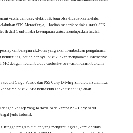
 smartwatch, dan uang elektronik juga bisa didapatkan melalui
elakukan SPK. Menariknya, 1 hadiah menarik berlaku untuk SPK 1
 lebih dari 1 unit maka kesempatan untuk mendapatkan hadiah
empersiapkan beragam aktivitas yang akan memberikan pengalaman
 berkunjung. Setiap harinya, Suzuki akan mengadakan interactive
eh MC dengan hadiah berupa exclusive souvenir menarik bertema
 seperti Cargo Puzzle dan PS5 Carry Driving Simulator. Selain itu,
an kehadiran Suzuki Aria berkostum aneka usaha juga akan
i dengan konsep yang berbeda-beda karena New Carry hadir
agai jenis industri.
ik, hingga program cicilan yang menguntungkan, kami optimis