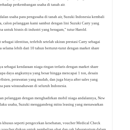
hadap perkembangan usaha di tanah air.
alan usaha para pengusaha di tanah air, Suzuki Indonesia kembali
, calon pelanggan kami sambut dengan lini Suzuki Carry yang
a untuk bisnis di industri yang beragam,” tutur Harold.
ebagai identitas, terlebih setelah ukiran prestasi Carry sebagai
ia selama lebih dari 10 tahun berturut-turut dengan market share
 sebagai kendaraan niaga ringan terlaris dengan market share
rupa daya angkutnya yang besar hingga mencapai 1 ton, desain
fisien, perawatan yang mudah, dan juga biaya after sales yang
a para wirausahawan di seluruh Indonesia.
han pelanggan dengan menghadirkan mobil niaga andalannya, New
elaku usaha, Suzuki menggandeng mitra leasing yang menawarkan
 khusus seperti pengecekan kesehatan, voucher Medical Check
u voucher diskon untuk pembelian obat dan cek laboratorium dalam