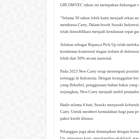
GIICOMVEC tahun ini merupakan dukungan ter
“Selama 50 tahun lebih kami menjadi rekan and
membawa Carry, Dalam booth Suzuki Indonesia
telah dimodifikasi menjadi kendaraan tepat gun
Julukan sebagai Rajanya Pick Up telah melekat s
kendaraan komersial ringan terlaris di Indones
lebih dari 50% secara nasional.
Pada 2023 New Carry tetap menempati posisinya
tertinggi di Indonesia. Dengan keunggulan be
yang fleksibel, penggunaan bahan bakar yang e
terjangkau, New Carry menjadi mobil primadon
Hadir selama 4 hari, Suzuki menjawab kebutu
Carry. Untuk memberi kemudahan bagi para p
paket kredit khusus.
Pelanggan juga akan dimanjakan dengan bonus
Up, minuman kopi, merchandise eksklusif, ata