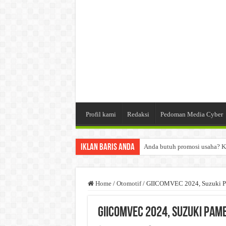
Profil kami
Redaksi
Pedoman Media Cyber
Iklan Baris Anda
Anda butuh promosi usaha? K
Dibutuhkan Wartawan. Lamara
Dibutuhkan Marketing. Lamar
Home
/
Otomotif
/
GIICOMVEC 2024, Suzuki Pa
GIICOMVEC 2024, Suzuki Pam