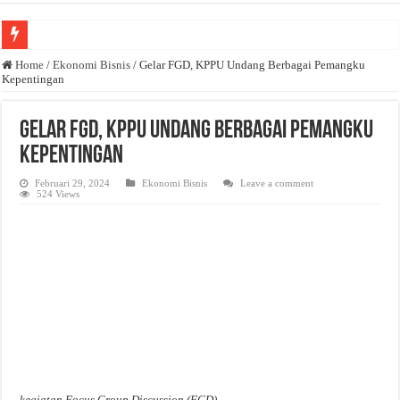
Anda butuh promosi usaha? Kontak ke Email redaksi@bisnisnasional.com
Home
/
Ekonomi Bisnis
/
Gelar FGD, KPPU Undang Berbagai Pemangku
Kepentingan
Dibutuhkan Wartawan. Lamaran di-email ke redaksi@bisnisnasional.com
Dibutuhkan Marketing. Lamaran di-email ke redaksi@bisnisnasional.com
Gelar FGD, KPPU Undang Berbagai Pemangku
Kepentingan
Februari 29, 2024
Ekonomi Bisnis
Leave a comment
524 Views
kegiatan Focus Group Discussion (FGD)