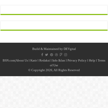
Build & Maintained by
DEVgital
BSN.com|
About Us
l
Karir
l
Redaksi l
Info Iklan
l
Privacy Policy
l
Help
l
Terms
of Use
© Copyright 2026, All Rights Reserved