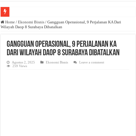
Anda butuh promosi usaha? Kontak ke Email redaksi@bisnisnasional.com
Home
/
Ekonomi Bisnis
/
Gangguan Operasional, 9 Perjalanan KA Dari
Wilayah Daop 8 Surabaya Dibatalkan
Dibutuhkan Wartawan. Lamaran di-email ke redaksi@bisnisnasional.com
Dibutuhkan Marketing. Lamaran di-email ke redaksi@bisnisnasional.com
Gangguan Operasional, 9 Perjalanan KA
Dari Wilayah Daop 8 Surabaya Dibatalkan
Agustus 2, 2025
Ekonomi Bisnis
Leave a comment
259 Views