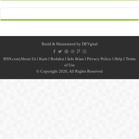
Build & Maintained by
DEVgital
BSN.com|
About Us
l
Karir
l
Redaksi l
Info Iklan
l
Privacy Policy
l
Help
l
Terms
of Use
© Copyright 2026, All Rights Reserved