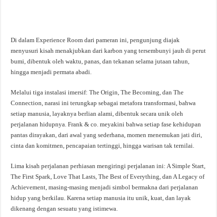
Di dalam Experience Room dari pameran ini, pengunjung diajak
menyusuri kisah menakjubkan dari karbon yang tersembunyi jauh di perut
bumi, dibentuk oleh waktu, panas, dan tekanan selama jutaan tahun,
hingga menjadi permata abadi.
Melalui tiga instalasi imersif: The Origin, The Becoming, dan The
Connection, narasi ini terungkap sebagai metafora transformasi, bahwa
setiap manusia, layaknya berlian alami, dibentuk secara unik oleh
perjalanan hidupnya. Frank & co. meyakini bahwa setiap fase kehidupan
pantas dirayakan, dari awal yang sederhana, momen menemukan jati diri,
cinta dan komitmen, pencapaian tertinggi, hingga warisan tak ternilai.
Lima kisah perjalanan perhiasan mengiringi perjalanan ini: A Simple Start,
The First Spark, Love That Lasts, The Best of Everything, dan A Legacy of
Achievement, masing-masing menjadi simbol bermakna dari perjalanan
hidup yang berkilau. Karena setiap manusia itu unik, kuat, dan layak
dikenang dengan sesuatu yang istimewa.