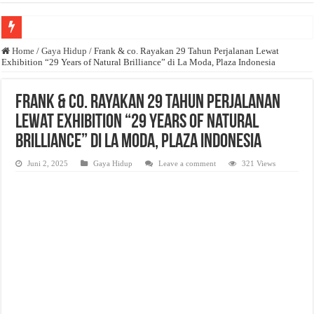
Anda butuh promosi usaha? Kontak ke Email redaksi@bisnisnasional.com
Home
/
Gaya Hidup
/
Frank & co. Rayakan 29 Tahun Perjalanan Lewat
Exhibition “29 Years of Natural Brilliance” di La Moda, Plaza Indonesia
Dibutuhkan Wartawan. Lamaran di-email ke redaksi@bisnisnasional.com
Dibutuhkan Marketing. Lamaran di-email ke redaksi@bisnisnasional.com
Frank & co. Rayakan 29 Tahun Perjalanan
Lewat Exhibition “29 Years of Natural
Brilliance” di La Moda, Plaza Indonesia
Juni 2, 2025
Gaya Hidup
Leave a comment
321 Views