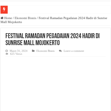
Anda butuh promosi usaha? Kontak ke Email redaksi@bisnisnasional.com
Home
/
Ekonomi Bisnis
/
Festival Ramadan Pegadaian 2024 Hadir di Sunrise
Mall Mojokerto
Dibutuhkan Wartawan. Lamaran di-email ke redaksi@bisnisnasional.com
Dibutuhkan Marketing. Lamaran di-email ke redaksi@bisnisnasional.com
Festival Ramadan Pegadaian 2024 Hadir di
Sunrise Mall Mojokerto
Maret 31, 2024
Ekonomi Bisnis
Leave a comment
625 Views