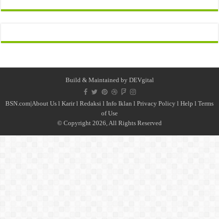
Build & Maintained by
DEVgital
BSN.com|
About Us
l
Karir
l
Redaksi l
Info Iklan
l
Privacy Policy
l
Help
l
Terms
of Use
© Copyright 2026, All Rights Reserved