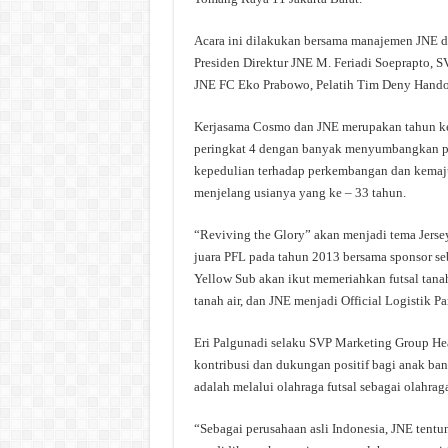
Acara ini dilakukan bersama manajemen JNE 
Presiden Direktur JNE M. Feriadi Soeprapto,
JNE FC Eko Prabowo, Pelatih Tim Deny Handoyo
Kerjasama Cosmo dan JNE merupakan tahun ket
peringkat 4 dengan banyak menyumbangkan pe
kepedulian terhadap perkembangan dan kemaju
menjelang usianya yang ke – 33 tahun.
“Reviving the Glory” akan menjadi tema Jers
juara PFL pada tahun 2013 bersama sponsor sebe
Yellow Sub akan ikut memeriahkan futsal tana
tanah air, dan JNE menjadi Official Logistik 
Eri Palgunadi selaku SVP Marketing Group He
kontribusi dan dukungan positif bagi anak ban
adalah melalui olahraga futsal sebagai olahrag
“Sebagai perusahaan asli Indonesia, JNE ten