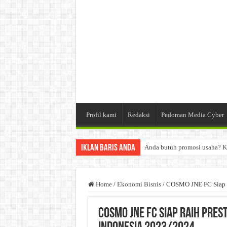
Profil kami
Redaksi
Pedoman Media Cyber
Iklan Baris Anda
Anda butuh promosi usaha? K
Dibutuhkan Wartawan. Lamara
Dibutuhkan Marketing. Lamar
Home
/
Ekonomi Bisnis
/
COSMO JNE FC Siap Ra
COSMO JNE FC Siap Raih Prest