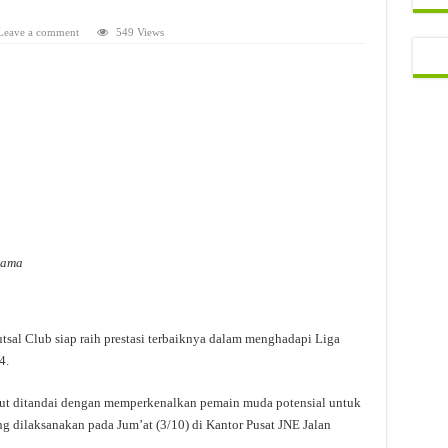
Leave a comment
549 Views
sama
sal Club siap raih prestasi terbaiknya dalam menghadapi Liga
4.
ut ditandai dengan memperkenalkan pemain muda potensial untuk
g dilaksanakan pada Jum’at (3/10) di Kantor Pusat JNE Jalan