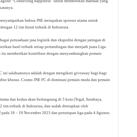
tagline “Connecting happiness” untuk memberikan manfaat yang
katanya.
menyampaikan bahwa JNE merupakan sponsor utama untuk
gan 12 tim futsal terbaik di Indonesia.
gai perusahaan jasa logistik dan ekspedisi dengan jaringan di
erikan hasil terbaik setiap pertandingan dan menjadi juara Liga
ain itu memberikan kontribusi dengan menyumbangkan pemain
ini salahsatunya adalah dengan mengikuti giveaway bagi-bagi
handise khusus. Cosmo JNE FC di dominasi pemain muda dan pemain
ama dan kedua akan berlangsung di 5 kota (Tegal, Surabaya,
2 tim terbaik di Indonesia, dan sudah ditetapkan oleh
off pada 18 – 19 November 2023 dan penutupan liga pada 4 Agustus