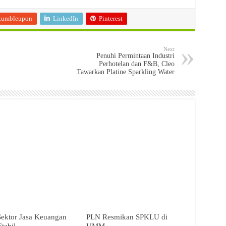
tumbleupon
LinkedIn
Pinterest
Next
Penuhi Permintaan Industri
Perhotelan dan F&B, Cleo
Tawarkan Platine Sparkling Water
Sektor Jasa Keuangan
PLN Resmikan SPKLU di
Stabil
UMM