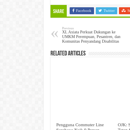
Facebook
Twitter
S
Share
Previous
XL Axiata Perkuat Dukungan ke
UMKM Perempuan, Pesantren, dan
Komunitas Penyandang Disabilitas
Related Articles
Pengguna Commuter Line
OJK: 
Surabaya Naik 9 Persen
Tetap 