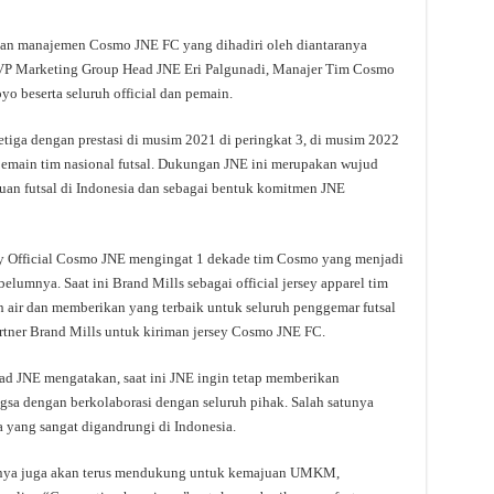
dan manajemen Cosmo JNE FC yang dihadiri oleh diantaranya
 SVP Marketing Group Head JNE Eri Palgunadi, Manajer Tim Cosmo
 beserta seluruh official dan pemain.
iga dengan prestasi di musim 2021 di peringkat 3, di musim 2022
main tim nasional futsal. Dukungan JNE ini merupakan wujud
an futsal di Indonesia dan sebagai bentuk komitmen JNE
ey Official Cosmo JNE mengingat 1 dekade tim Cosmo yang menjadi
lumnya. Saat ini Brand Mills sebagai official jersey apparel tim
h air dan memberikan yang terbaik untuk seluruh penggemar futsal
Partner Brand Mills untuk kiriman jersey Cosmo JNE FC.
ad JNE mengatakan, saat ini JNE ingin tetap memberikan
gsa dengan berkolaborasi dengan seluruh pihak. Salah satunya
a yang sangat digandrungi di Indonesia.
tunya juga akan terus mendukung untuk kemajuan UMKM,