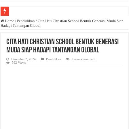
Anda butuh promosi usaha? Kontak ke Email redaksi@bisnisnasional.com
Home
/
Pendidikan
/
Cita Hati Christian School Bentuk Generasi Muda Siap
Hadapi Tantangan Global
Dibutuhkan Wartawan. Lamaran di-email ke redaksi@bisnisnasional.com
Dibutuhkan Marketing. Lamaran di-email ke redaksi@bisnisnasional.com
Cita Hati Christian School Bentuk Generasi
Muda Siap Hadapi Tantangan Global
Desember 2, 2024
Pendidikan
Leave a comment
562 Views