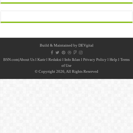
Build & Maintained by
DEVgital
BSN.com|
About Us
l
Karir
l
Redaksi l
Info Iklan
l
Privacy Policy
l
Help
l
Terms
of Use
© Copyright 2026, All Rights Reserved