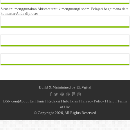
Situs ini menggunakan Akismet untuk mengurangi spam.
Pelajari bagaimana data
komentar Anda diproses
Build & Maintained by
DEVgital
BSN.com|
About Us
l
Karir
l
Redaksi l
Info Iklan
l
Privacy Policy
l
Help
l
Terms
of Use
© Copyright 2026, All Rights Reserved