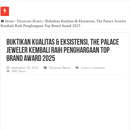
Anda butuh promosi usaha? Kontak ke Email redaksi@bisnisnasional.com
Home
/
Ekonomi Bisnis
/
Buktikan Kualitas & Eksistensi, The Palace Jeweler
Kembali Raih Penghargaan Top Brand Award 2025
Dibutuhkan Wartawan. Lamaran di-email ke redaksi@bisnisnasional.com
Dibutuhkan Marketing. Lamaran di-email ke redaksi@bisnisnasional.com
Buktikan Kualitas & Eksistensi, The Palace
Jeweler Kembali Raih Penghargaan Top
Brand Award 2025
September 20, 2025
Ekonomi Bisnis
Leave a comment
846 Views