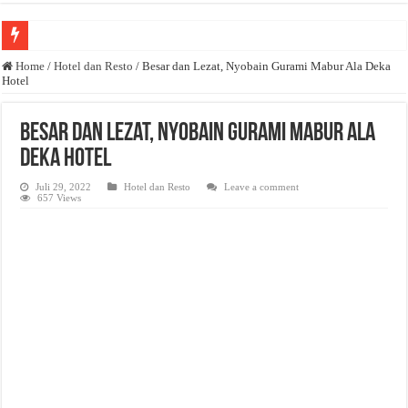
Anda butuh promosi usaha? Kontak ke Email redaksi@bisnisnasional.com
Home
/
Hotel dan Resto
/
Besar dan Lezat, Nyobain Gurami Mabur Ala Deka
Hotel
Dibutuhkan Wartawan. Lamaran di-email ke redaksi@bisnisnasional.com
Dibutuhkan Marketing. Lamaran di-email ke redaksi@bisnisnasional.com
Besar dan Lezat, Nyobain Gurami Mabur Ala
Deka Hotel
Juli 29, 2022
Hotel dan Resto
Leave a comment
657 Views