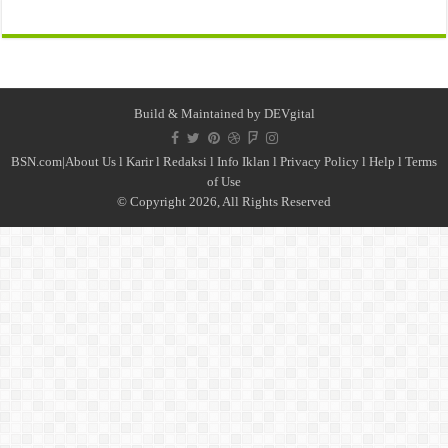
Build & Maintained by
DEVgital
BSN.com|
About Us
l
Karir
l
Redaksi l
Info Iklan
l
Privacy Policy
l
Help
l
Terms
of Use
© Copyright 2026, All Rights Reserved