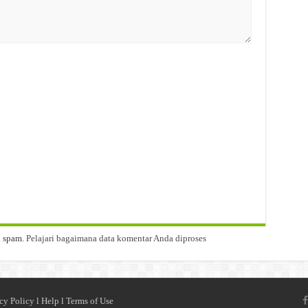
i spam.
Pelajari bagaimana data komentar Anda diproses
cy Policy
l
Help
l
Terms of Use