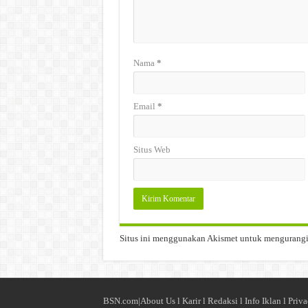
Nama
*
Email
*
Situs Web
Situs ini menggunakan Akismet untuk mengurang
BSN.com|
About Us
l
Karir
l
Redaksi l
Info Iklan
l
Priva