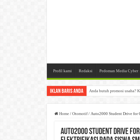
Profil kami
Redaksi
Pedoman Media Cyber
Iklan Baris Anda
Anda butuh promosi usaha? K
Dibutuhkan Wartawan. Lamara
Dibutuhkan Marketing. Lamar
Home
/
Otomotif
/
Auto2000 Student Drive for 
Auto2000 Student Drive for