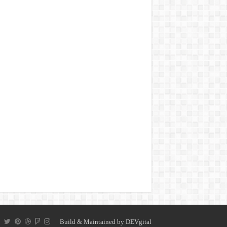
Build & Maintained by
DEVgital