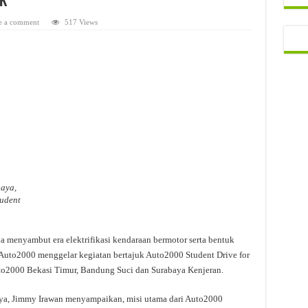
MK
e a comment
517 Views
aya,
udent
 menyambut era elektrifikasi kendaraan bermotor serta bentuk
 Auto2000 menggelar kegiatan bertajuk Auto2000 Student Drive for
to2000 Bekasi Timur, Bandung Suci dan Surabaya Kenjeran.
ya, Jimmy Irawan menyampaikan, misi utama dari Auto2000