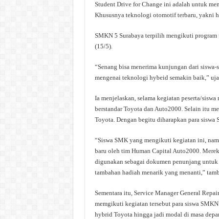
Student Drive for Change ini adalah untuk mem
Khususnya teknologi otomotif terbaru, yakni h
SMKN 5 Surabaya terpilih mengikuti program t
(15/5).
“Senang bisa menerima kunjungan dari siswa
mengenai teknologi hybeid semakin baik,” uja
Ia menjelaskan, selama kegiatan peserta/siswa 
berstandar Toyota dan Auto2000. Selain itu me
Toyota. Dengan begitu diharapkan para siswa 
“Siswa SMK yang mengikuti kegiatan ini, nam
baru oleh tim Human Capital Auto2000. Mereka
digunakan sebagai dokumen penunjang untuk me
tambahan hadiah menarik yang menanti,” tam
Sementara itu, Service Manager General Repai
memgikuti kegiatan tersebut para siswa SMKN
hybrid Toyota hingga jadi modal di masa depa