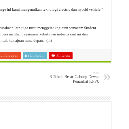
nge ini kami mengenalkan teknologi electric dan hybrid vehicle,”
usahaan lain juga turut menggelar kegiaran semacam Student
r bisa melihat bagaimana kebutuhan industri saat ini dan
 untuk kemajuan masa depan. (in)
tumbleupon
LinkedIn
Pinterest
Next
3 Tokoh Besar Gabung Dewan
Penasihat KPPU