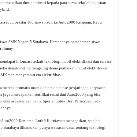
perkenalkan dunia industri kepada para siswa sekolah kejuruan.
ybrid.
ersebut. Sekitar 100 siswa hadir ke Auto2000 Kenjeran, Rabu
-siswa SMK Negeri 5 Surabaya. Harapannya pemahaman siswa
r Jimmy.
mendapat informasi terkait teknologi mobil elektrifikasi dan service
reka diajak melihat langsung demo perbaikan mobil elektrifikasi
SMK siap menyambut era elektrifikasi.
a mereka otomatis masuk dalam database penjaringan karyawan
 juga mendapatkan sertifikat resmi dari Auto2000 yang bisa
lamar pekerjaan nanti. Spesial untuk Best Participant, ada
bahnya.
r Auto2000 Kenjeran, Luthfi Kurniawan menegaskan, setelah
 5 Surabaya diharaokan punya wawasan dasar tentang teknologi
n