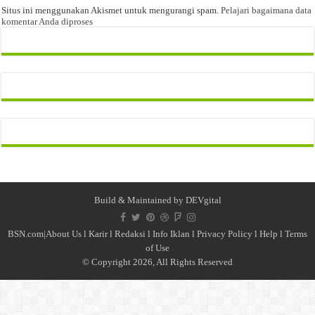
Situs ini menggunakan Akismet untuk mengurangi spam.
Pelajari bagaimana data
komentar Anda diproses
Build & Maintained by
DEVgital
BSN.com|
About Us
l
Karir
l
Redaksi l
Info Iklan
l
Privacy Policy
l
Help
l
Terms
of Use
© Copyright 2026, All Rights Reserved