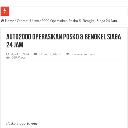
Anda butuh promosi usaha? Kontak ke Email redaksi@bisnisnasional.com
Home
/
Otomotif
/
Auto2000 Operasikan Posko & Bengkel Siaga 24 Jam
Dibutuhkan Wartawan. Lamaran di-email ke redaksi@bisnisnasional.com
Auto2000 Operasikan Posko & Bengkel Siaga
Dibutuhkan Marketing. Lamaran di-email ke redaksi@bisnisnasional.com
24 Jam
April 5, 2024
Otomotif
,
Mobil
Leave a comment
666 Views
Posko Siaga Toyota